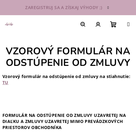
Prejsť
ZAREGISTRUJ SA A ZÍSKAJ VÝHODY ;)
na
obsah
Nákupn
Hľadať
Prihlásenie
VZOROVÝ FORMULÁR NA
košík
ODSTÚPENIE OD ZMLUVY
Vzorový formulár na odstúpenie od zmluvy na stiahnutie:
TU
FORMULÁR NA ODSTÚPENIE OD ZMLUVY UZAVRETEJ NA
DIAĽKU A ZMLUVY UZAVRETEJ MIMO PREVÁDZKOVÝCH
PRIESTOROV OBCHODNÍKA