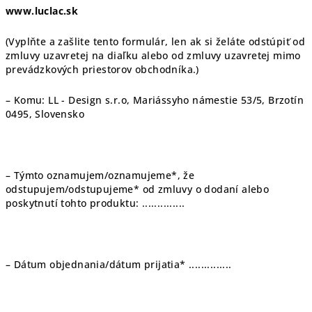
www.luclac.sk
(Vyplňte a zašlite tento formulár, len ak si želáte odstúpiť od
zmluvy uzavretej na diaľku alebo od zmluvy uzavretej mimo
prevádzkových priestorov obchodníka.)
– Komu: LL - Design s.r.o, Mariássyho námestie 53/5, Brzotín
0495, Slovensko
– Týmto oznamujem/oznamujeme*, že
odstupujem/odstupujeme* od zmluvy o dodaní alebo
poskytnutí tohto produktu: ..............
– Dátum objednania/dátum prijatia* ..............