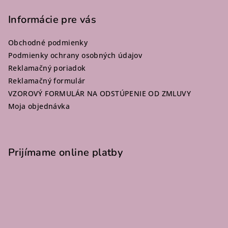
á
p
Informácie pre vás
ä
Obchodné podmienky
t
Podmienky ochrany osobných údajov
i
Reklamačný poriadok
e
Reklamačný formulár
VZOROVÝ FORMULÁR NA ODSTÚPENIE OD ZMLUVY
Moja objednávka
Prijímame online platby