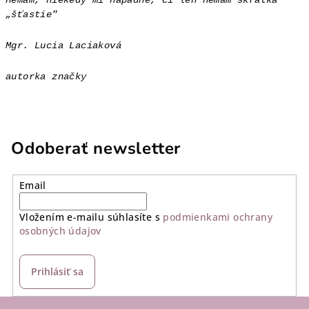
nemám, niekedy mi napadne, či len nemám skrátka
„šťastie"
Mgr. Lucia Laciaková
autorka značky
Odoberať newsletter
Email
Vložením e-mailu súhlasíte s
podmienkami ochrany
osobných údajov
Prihlásiť sa
Z