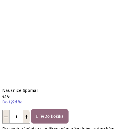
Naušnice Spomaľ
€16
Do týždňa
−
+
Do košíka
Drevené náušnice s aplikovaným pôvodným autorským