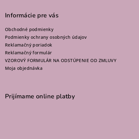
á
p
Informácie pre vás
ä
Obchodné podmienky
t
Podmienky ochrany osobných údajov
i
Reklamačný poriadok
e
Reklamačný formulár
VZOROVÝ FORMULÁR NA ODSTÚPENIE OD ZMLUVY
Moja objednávka
Prijímame online platby