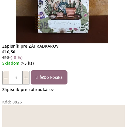
Zápisník pre ZÁHRADKÁROV
€16,50
€18
(–8 %)
Skladom
(>5 ks)
−
+
Do košíka
Zápisník pre záhradkárov
Kód:
8826