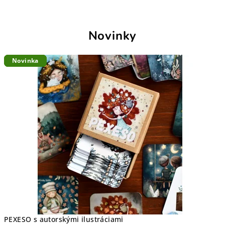
Novinky
Novinka
Novinka
Novinka
PEXESO s autorskými ilustráciami