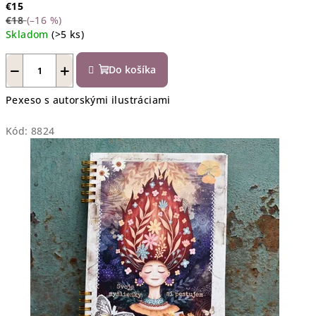
€15
€18
(–16 %)
Skladom
(>5 ks)
−
+
Do košíka
Pexeso s autorskými ilustráciami
Kód:
8824