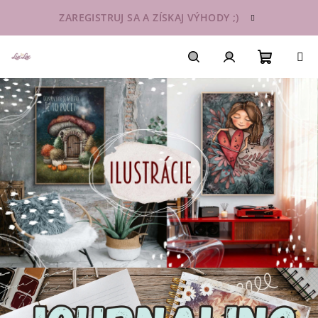
Prejsť
ZAREGISTRUJ SA A ZÍSKAJ VÝHODY ;)
na
obsah
Nákupn
Hľadať
Prihlásenie
košík