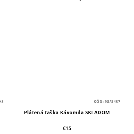
/S
KÓD:
98/S437
Plátená taška Kávomila SKLADOM
€15