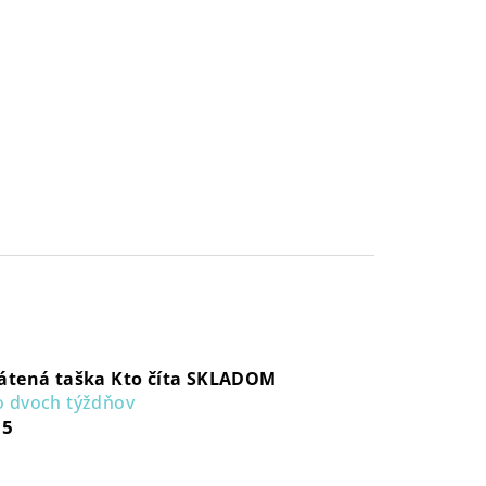
átená taška Kto číta SKLADOM
 dvoch týždňov
15