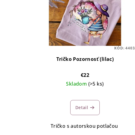
r
s
o
p
d
r
u
o
k
KÓD:
4403
d
t
Tričko Pozornosť (lilac)
u
o
€22
k
v
Skladom
(>5 ks)
t
o
Detail
v
Tričko s autorskou potlačou