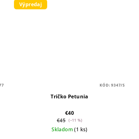
Výpredaj
77
KÓD:
9347/S
Tričko Petunia
€40
€45
(–11 %)
Skladom
(1 ks)