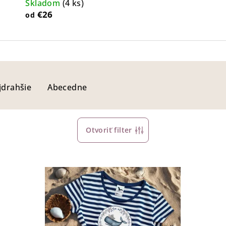
Skladom
(4 ks)
€26
od
jdrahšie
Abecedne
Otvoriť filter