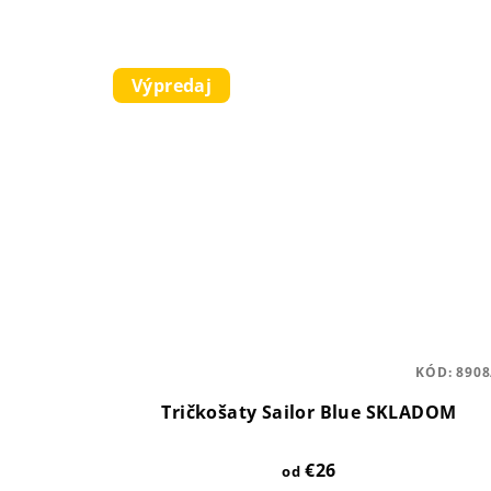
Výpredaj
KÓD:
8908
Tričkošaty Sailor Blue SKLADOM
€26
od