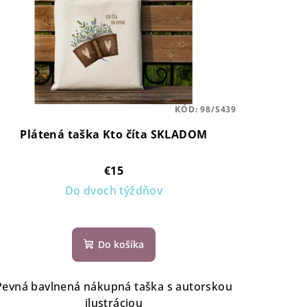
KÓD:
98/S439
Plátená taška Kto číta SKLADOM
€15
Do dvoch týždňov
Do košíka
Pevná bavlnená nákupná taška s autorskou
ilustráciou