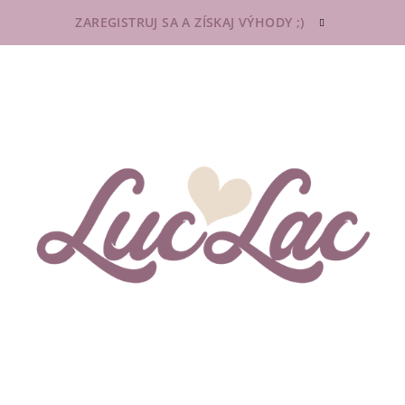
ZAREGISTRUJ SA A ZÍSKAJ VÝHODY ;)