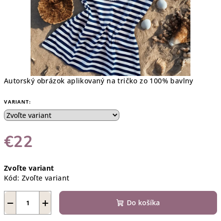
Autorský obrázok aplikovaný na tričko zo 100% bavlny
VARIANT:
€22
Jednotková
Zvoľte variant
cena:
Kód:
Zvoľte variant
−
+
Do košíka