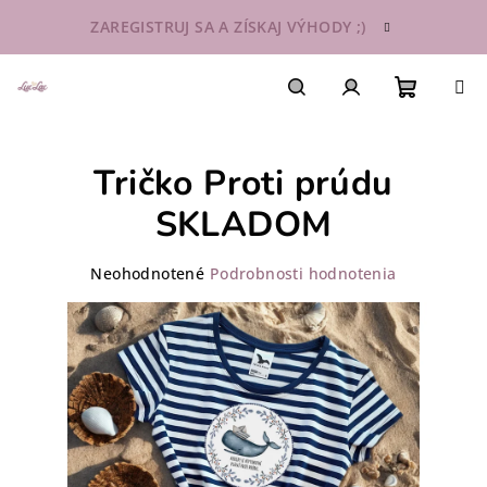
Prejsť
ZAREGISTRUJ SA A ZÍSKAJ VÝHODY ;)
na
obsah
Nákupn
Hľadať
Prihlásenie
Tričko Proti prúdu
košík
SKLADOM
Priemerné
Neohodnotené
Podrobnosti hodnotenia
hodnotenie
produktu
je
0,0
z
5
hviezdičiek.