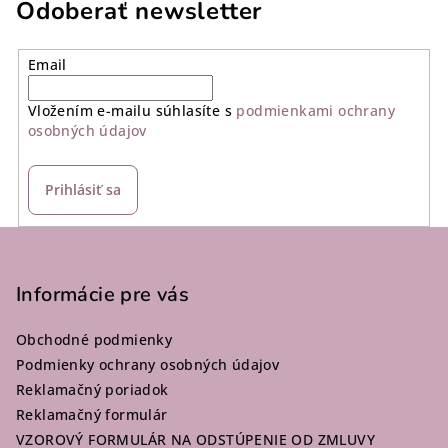
Odoberať newsletter
Email
Vložením e-mailu súhlasíte s
podmienkami ochrany
osobných údajov
Prihlásiť sa
Z
á
p
Informácie pre vás
ä
Obchodné podmienky
t
Podmienky ochrany osobných údajov
i
Reklamačný poriadok
e
Reklamačný formulár
VZOROVÝ FORMULÁR NA ODSTÚPENIE OD ZMLUVY