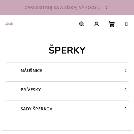
Prejsť
ZAREGISTRUJ SA A ZÍSKAJ VÝHODY ;)
na
obsah
Nákupn
Hľadať
Prihlásenie
ŠPERKY
košík
NÁUŠNICE
PRÍVESKY
SADY ŠPERKOV