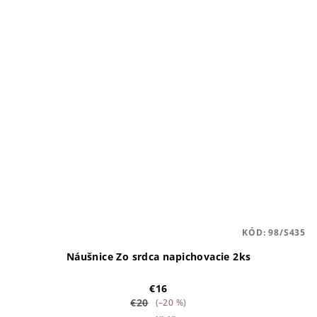
KÓD:
98/S435
Náušnice Zo srdca napichovacie 2ks
€16
€20
(–20 %)