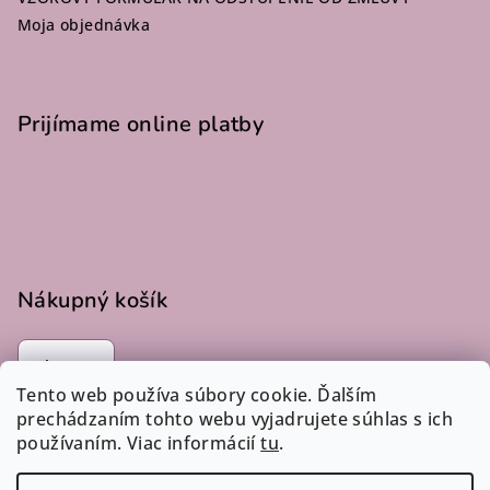
Moja objednávka
Prijímame online platby
Nákupný košík
0
ks /
€0
Tento web používa súbory cookie. Ďalším
prechádzaním tohto webu vyjadrujete súhlas s ich
používaním. Viac informácií
tu
.
Instagram