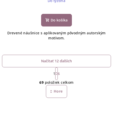
Do týždňa
Do košíka
Drevené náušnice s aplikovaným pôvodným autorským
motívom.
Načítať 12 ďalších
S
t
1
6
O
r
69
položiek celkom
á
v
n
l
Hore
k
á
o
d
v
a
a
n