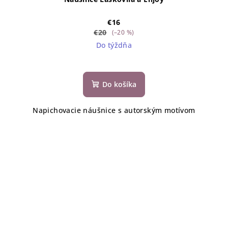
€16
€20
(–20 %)
Do týždňa
Do košíka
Napichovacie náušnice s autorským motívom