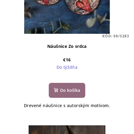
d
u
k
t
KÓD:
98/S283
o
Náušnice Zo srdca
v
€16
Do týždňa
Do košíka
Drevené náušnice s autorským motívom.