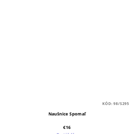
KÓD:
98/S295
Naušnice Spomaľ
€16