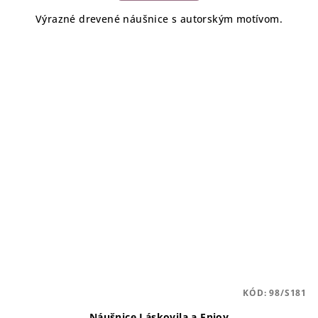
Výrazné drevené náušnice s autorským motívom.
KÓD:
98/S181
Náušnice Láskovila a Enjoy