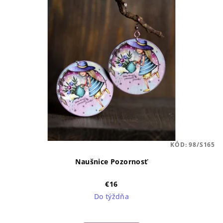
KÓD:
98/S165
Naušnice Pozornosť
€16
Do týždňa