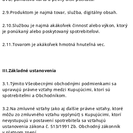
2.9.Produktom je najmä tovar, služba,
digitálny
obsah.
2.10.Službou
je najmä
akákoľvek
činnosť
alebo
výkon,
ktorý
je
ponúkaný
alebo
poskytovaný spotrebiteľovi.
2.11.Tovarom
je
akákoľvek
hmotná
hnuteľná
vec.
III.Základné ustanovenia
3.1.Týmito Všeobecnými obchodnými podmienkami sa
upravujú právne vzťahy medzi Kupujúcimi, ktorí sú
spotrebiteľmi a Obchodníkom.
3.2.Na zmluvné vzťahy (ako aj ďalšie právne vzťahy, ktoré
môžu zo zmluvného vzťahu vyplynúť) s Kupujúcimi, ktorí
nevystupujú v postavení spotrebiteľa sa vzťahujú
ustanovenia zákona č. 513/1991 Zb. Obchodný zákonník
v platnom znení.