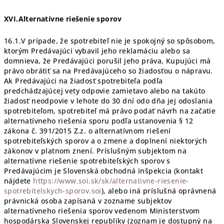
XVI.Alternatívne riešenie sporov
16.1.V prípade, že spotrebiteľ nie je spokojný so spôsobom,
ktorým Predávajúci vybavil jeho reklamáciu alebo sa
domnieva, že Predávajúci porušil jeho práva, Kupujúci má
právo obrátiť sa na Predávajúceho so žiadosťou o nápravu.
Ak Predávajúci na žiadosť spotrebiteľa podľa
predchádzajúcej vety odpovie zamietavo alebo na takúto
žiadosť neodpovie v lehote do 30 dní odo dňa jej odoslania
spotrebiteľom, spotrebiteľ má právo podať návrh na začatie
alternatívneho riešenia sporu podľa ustanovenia § 12
zákona č. 391/2015 Z.z. o alternatívnom riešení
spotrebiteľských sporov a o zmene a doplnení niektorých
zákonov v platnom znení. Príslušným subjektom na
alternatívne riešenie spotrebiteľských sporov s
Predávajúcim je Slovenská obchodná inšpekcia (kontakt
nájdete
https://www.soi.sk/sk/alternativne-riesenie-
spotrebitelskych-sporov.soi
), alebo iná príslušná oprávnená
právnická osoba zapísaná v zozname subjektov
alternatívneho riešenia sporov vedenom Ministerstvom
hospodárska Slovenskej republiky (zoznam je dostupný na