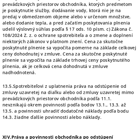
prevádzkových priestorov obchodníka, ktorých predmetom
je poskytnutie služby, dodávanie vody, ktorá nie je na
predaj v obmedzenom objeme alebo v určenom množstve,
alebo dodanie tepla, a pred začatím poskytovania plnenia
udelil výslovný súhlas podľa § 17 ods. 10 písm. c) Zákona č.
108/2024 Z. z. o ochrane spotrebiteľa a o zmene a doplnení
niektorých zákonov v platnom znení. Cena za skutočne
poskytnuté plnenie sa vypočíta pomerne na základe celkovej
ceny dohodnutej v zmluve. Cena za skutočne poskytnuté
plnenie sa vypočíta na základe trhovej ceny poskytnutého
plnenia, ak je celková cena dohodnutá v zmluve
nadhodnotená.
13.5.Spotrebiteľovi z uplatnenia práva na odstúpenie od
zmluvy uzavretej na diaľku alebo od zmluvy uzavretej mimo
prevádzkových priestorov obchodníka podľa 11.1.
nevznikajú okrem povinností podľa bodov 13.1., 13.3. až
13.5. a povinnosti uhradiť dodatočné náklady podľa bodu
14.3. žiadne ďalšie povinnosti alebo náklady.
XIV.Práva a povinnosti obchodníka po odstúpení