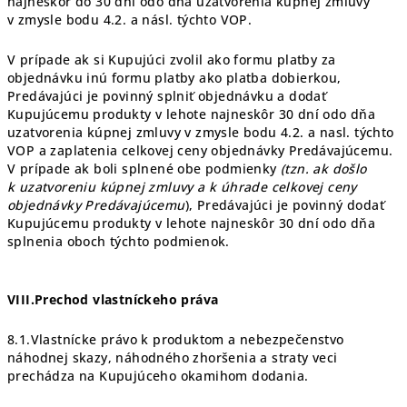
najneskôr do 30 dní odo dňa uzatvorenia kúpnej zmluvy
v zmysle bodu 4.2. a násl. týchto VOP.
V prípade ak si Kupujúci zvolil ako formu platby za
objednávku inú formu platby ako platba dobierkou,
Predávajúci je povinný splniť objednávku a dodať
Kupujúcemu produkty v lehote najneskôr 30 dní odo dňa
uzatvorenia kúpnej zmluvy v zmysle bodu 4.2. a nasl. týchto
VOP a zaplatenia celkovej ceny objednávky Predávajúcemu.
V prípade ak boli splnené obe podmienky
(tzn. ak došlo
k uzatvoreniu kúpnej zmluvy a k úhrade celkovej ceny
objednávky Predávajúcemu
), Predávajúci je povinný dodať
Kupujúcemu produkty v lehote najneskôr 30 dní odo dňa
splnenia oboch týchto podmienok.
VIII.Prechod vlastníckeho práva
8.1.Vlastnícke právo k produktom a nebezpečenstvo
náhodnej skazy, náhodného zhoršenia a straty veci
prechádza na Kupujúceho okamihom dodania.