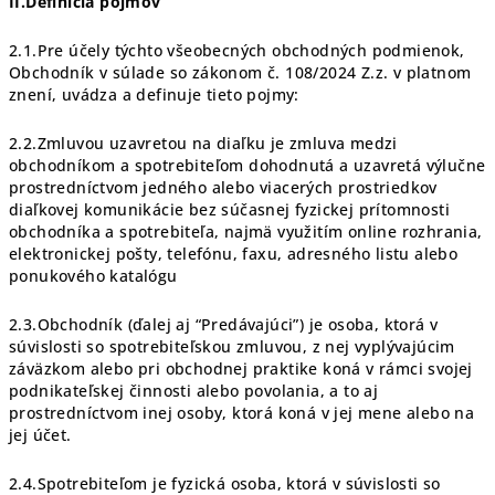
II.Definícia pojmov
2.1.Pre účely týchto všeobecných obchodných podmienok,
Obchodník v súlade so zákonom č. 108/2024 Z.z. v platnom
znení, uvádza a definuje tieto pojmy:
2.2.Zmluvou uzavretou na diaľku je zmluva medzi
obchodníkom a spotrebiteľom dohodnutá a uzavretá výlučne
prostredníctvom jedného alebo viacerých prostriedkov
diaľkovej komunikácie bez súčasnej fyzickej prítomnosti
obchodníka a spotrebiteľa, najmä využitím online rozhrania,
elektronickej pošty, telefónu, faxu, adresného listu alebo
ponukového katalógu
2.3.Obchodník (ďalej aj “Predávajúci”) je osoba, ktorá v
súvislosti so spotrebiteľskou zmluvou, z nej vyplývajúcim
záväzkom alebo pri obchodnej praktike koná v rámci svojej
podnikateľskej činnosti alebo povolania, a to aj
prostredníctvom inej osoby, ktorá koná v jej mene alebo na
jej účet.
2.4.Spotrebiteľom je fyzická osoba, ktorá v súvislosti so