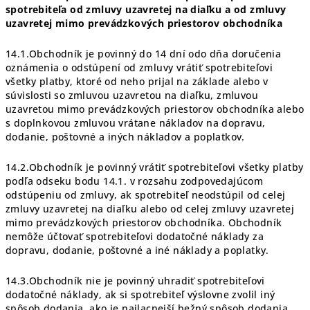
spotrebiteľa od zmluvy uzavretej na diaľku a od zmluvy
uzavretej mimo prevádzkových priestorov obchodníka
14.1.Obchodník je povinný do 14 dní odo dňa doručenia
oznámenia o odstúpení od zmluvy vrátiť spotrebiteľovi
všetky platby, ktoré od neho prijal na základe alebo v
súvislosti so zmluvou uzavretou na diaľku, zmluvou
uzavretou mimo prevádzkových priestorov obchodníka alebo
s doplnkovou zmluvou vrátane nákladov na dopravu,
dodanie, poštovné a iných nákladov a poplatkov.
14.2.Obchodník je povinný vrátiť spotrebiteľovi všetky platby
podľa odseku bodu 14.1. v rozsahu zodpovedajúcom
odstúpeniu od zmluvy, ak spotrebiteľ neodstúpil od celej
zmluvy uzavretej na diaľku alebo od celej zmluvy uzavretej
mimo prevádzkových priestorov obchodníka. Obchodník
nemôže účtovať spotrebiteľovi dodatočné náklady za
dopravu, dodanie, poštovné a iné náklady a poplatky.
14.3.Obchodník nie je povinný uhradiť spotrebiteľovi
dodatočné náklady, ak si spotrebiteľ výslovne zvolil iný
spôsob dodania, ako je najlacnejší bežný spôsob dodania