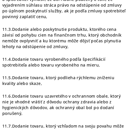
vyjadrením súhlasu stráca právo na odstúpenie od zmluvy
po úplnom poskytnutí služby, ak je podľa zmluvy spotrebiteľ
povinný zaplatiť cenu,
11.3.Dodanie alebo poskytnutie produktu, ktorého cena
závisí od pohybu cien na finančnom trhu, ktorý obchodník
nemôže ovplyvniť a ku ktorému môže dôjsť počas plynutia
lehoty na odstúpenie od zmluvy,
11.4.Dodanie tovaru vyrobeného podľa špecifikácií
spotrebiteľa alebo tovaru vyrobeného na mieru,
11.5.Dodanie tovaru, ktorý podlieha rýchlemu zníženiu
kvality alebo skaze,
11.6.Dodanie tovaru uzavretého v ochrannom obale, ktorý
nie je vhodné vrátiť z dôvodu ochrany zdravia alebo z
hygienických dôvodov, ak ochranný obal bol po dodaní
porušený,
11.7.Dodanie tovaru, ktorý vzhľadom na svoju povahu môže