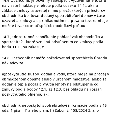
14.6.Obchodník je povinný zabezpečiť vyzdvihnutie tovaru
na vlastné náklady v lehote podľa odseku 14.1., ak na
základe zmluvy uzavretej mimo prevádzkových priestorov
obchodníka bol tovar dodaný spotrebiteľovi domov v čase
uzavretia zmluvy a s prihliadnutím na povahu tovaru nie je
možné tovar odoslať späť obchodníkovi poštou.
14.7.Jednostranné započítanie pohľadávok obchodníka a
spotrebiteľa, ktoré vzniknú odstúpením od zmluvy podľa
bodu 11.1., sa zakazuje.
14.8.Obchodník nemôže požadovať od spotrebiteľa úhradu
nákladov za
a)poskytnutie služby, dodanie vody, ktorá nie je na predaj v
obmedzenom objeme alebo v určenom množstve, alebo za
dodanie tepla počas plynutia lehoty na odstúpenie od
zmluvy podľa bodov 12.1. až 12.3. bez ohľadu na rozsah
poskytnutého plnenia, ak:
obchodník neposkytol spotrebiteľovi informácie podľa § 15
ods. 1 písm. f) alebo písm. h) Zákon č. 108/2024 Z. z. o