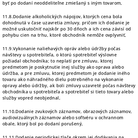
byť po dodaní neoddeliteľne zmiešaný s iným tovarom,
11.8.Dodanie alkoholických nápojov, ktorých cena bola
dohodnutá v čase uzavretia zmluvy, pričom ich dodanie je
možné uskutočniť najskôr po 30 dňoch a ich cena závisí od
pohybu cien na trhu, ktoré obchodník nemôže ovplyvniť,
11.9.Vykonanie naliehavých opráv alebo údržby počas
návštevy u spotrebiteľa, o ktorú spotrebiteľ výslovne
požiadal obchodníka; to neplatí pre zmluvu, ktorej
predmetom je poskytnutie inej služby ako oprava alebo
údržba, a pre zmluvu, ktorej predmetom je dodanie iného
tovaru ako náhradného dielu potrebného na vykonanie
opravy alebo údržby, ak boli zmluvy uzavreté počas návštevy
obchodníka u spotrebiteľa a spotrebiteľ si tieto tovary alebo
služby vopred neobjednal,
11.10.Dodanie zvukových záznamov, obrazových záznamov,
audiovizuálnych záznamov alebo softvéru v ochrannom
obale, ktorý bol po dodaní porušený,
11.11.Dodanie periodickej tlače okrem jej dodávania na