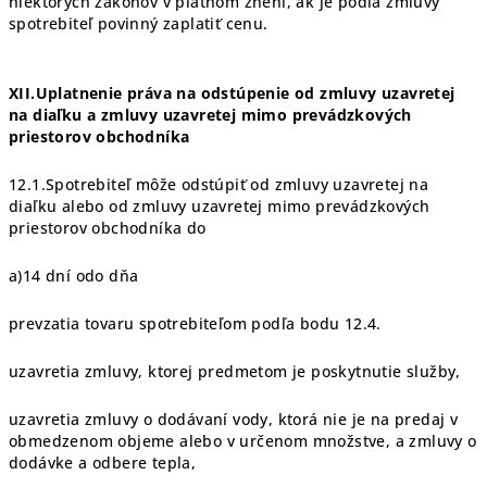
niektorých zákonov v platnom znení, ak je podľa zmluvy
spotrebiteľ povinný zaplatiť cenu.
XII.Uplatnenie práva na odstúpenie od zmluvy uzavretej
na diaľku a zmluvy uzavretej mimo prevádzkových
priestorov obchodníka
12.1.Spotrebiteľ môže odstúpiť od zmluvy uzavretej na
diaľku alebo od zmluvy uzavretej mimo prevádzkových
priestorov obchodníka do
a)14 dní odo dňa
prevzatia tovaru spotrebiteľom podľa bodu 12.4.
uzavretia zmluvy, ktorej predmetom je poskytnutie služby,
uzavretia zmluvy o dodávaní vody, ktorá nie je na predaj v
obmedzenom objeme alebo v určenom množstve, a zmluvy o
dodávke a odbere tepla,