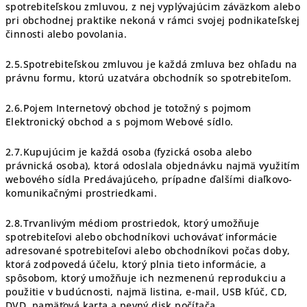
spotrebiteľskou zmluvou, z nej vyplývajúcim záväzkom alebo
pri obchodnej praktike nekoná v rámci svojej podnikateľskej
činnosti alebo povolania.
2.5.Spotrebiteľskou zmluvou je každá zmluva bez ohľadu na
právnu formu, ktorú uzatvára obchodník so spotrebiteľom.
2.6.Pojem Internetový obchod je totožný s pojmom
Elektronický obchod a s pojmom Webové sídlo.
2.7.Kupujúcim je každá osoba (fyzická osoba alebo
právnická osoba), ktorá odoslala objednávku najmä využitím
webového sídla Predávajúceho, prípadne ďalšími diaľkovo-
komunikačnými prostriedkami.
2.8.Trvanlivým médiom prostriedok, ktorý umožňuje
spotrebiteľovi alebo obchodníkovi uchovávať informácie
adresované spotrebiteľovi alebo obchodníkovi počas doby,
ktorá zodpovedá účelu, ktorý plnia tieto informácie, a
spôsobom, ktorý umožňuje ich nezmenenú reprodukciu a
použitie v budúcnosti, najmä listina, e-mail, USB kľúč, CD,
DVD, pamäťová karta a pevný disk počítača.