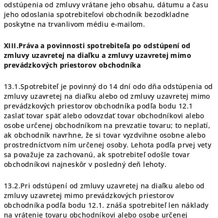
odstúpenia od zmluvy vrátane jeho obsahu, dátumu a času
jeho odoslania spotrebiteľovi obchodník bezodkladne
poskytne na trvanlivom médiu e-mailom.
XIII.Práva a povinnosti spotrebiteľa po odstúpení od
zmluvy uzavretej na diaľku a zmluvy uzavretej mimo
prevádzkových priestorov obchodníka
13.1.Spotrebiteľ je povinný do 14 dní odo dňa odstúpenia od
zmluvy uzavretej na diaľku alebo od zmluvy uzavretej mimo
prevádzkových priestorov obchodníka podľa bodu 12.1
zaslať tovar späť alebo odovzdať tovar obchodníkovi alebo
osobe určenej obchodníkom na prevzatie tovaru; to neplatí,
ak obchodník navrhne, že si tovar vyzdvihne osobne alebo
prostredníctvom ním určenej osoby. Lehota podľa prvej vety
sa považuje za zachovanú, ak spotrebiteľ odošle tovar
obchodníkovi najneskôr v posledný deň lehoty.
13.2.Pri odstúpení od zmluvy uzavretej na diaľku alebo od
zmluvy uzavretej mimo prevádzkových priestorov
obchodníka podľa bodu 12.1. znáša spotrebiteľ len náklady
na vrátenie tovaru obchodníkovi alebo osobe určenej