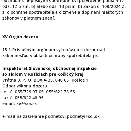
obchodník neposkytol spotrebiteľovi potvrdenie podľa § 17
ods. 12 písm. b) alebo ods. 13 písm. b) Zákon č. 108/2024 Z.
z. o ochrane spotrebiteľa a o zmene a doplnení niektorých
zákonov v platnom znení.
XV.Orgán dozoru
15.1.Príslušným orgánom vykonávajúci dozor nad
zákonnosťou v oblasti ochrany spotrebiteľa je:
Inšpektorát Slovenskej obchodnej inšpekcie
so sídlom v Košiciach pre Košický kraj
Vrátna 3, P. O. BOX A-35, 040 65 Košice 1
Odbor výkonu dozoru
tel. č. 055/729 07 05, 055/622 76 55
fax č. 055/622 46 95
email: ke@soi.sk
e-mail na zasielanie podnetov: podnety@soi.sk