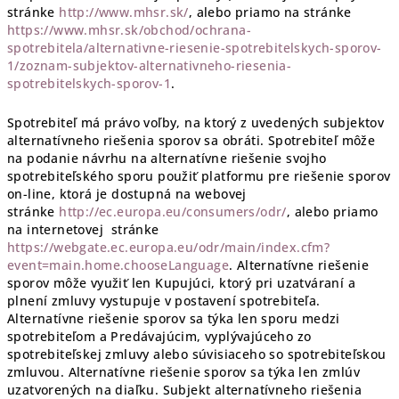
stránke
http://www.mhsr.sk/
, alebo priamo na stránke
https://www.mhsr.sk/obchod/ochrana-
spotrebitela/alternativne-riesenie-spotrebitelskych-sporov-
1/zoznam-subjektov-alternativneho-riesenia-
spotrebitelskych-sporov-1
.
Spotrebiteľ má právo voľby, na ktorý z uvedených subjektov
alternatívneho riešenia sporov sa obráti. Spotrebiteľ môže
na podanie návrhu na alternatívne riešenie svojho
spotrebiteľského sporu použiť platformu pre riešenie sporov
on-line, ktorá je dostupná na webovej
stránke
http://ec.europa.eu/consumers/odr/
, alebo priamo
na internetovej
stránke
https://webgate.ec.europa.eu/odr/main/index.cfm?
event=main.home.chooseLanguage
. Alternatívne riešenie
sporov môže využiť len Kupujúci, ktorý pri uzatváraní a
plnení zmluvy vystupuje v postavení spotrebiteľa.
Alternatívne riešenie sporov sa týka len sporu medzi
spotrebiteľom a Predávajúcim, vyplývajúceho zo
spotrebiteľskej zmluvy alebo súvisiaceho so spotrebiteľskou
zmluvou. Alternatívne riešenie sporov sa týka len zmlúv
uzatvorených na diaľku. Subjekt alternatívneho riešenia