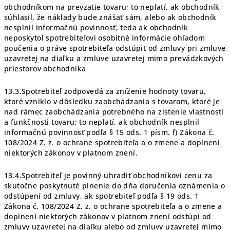
obchodníkom na prevzatie tovaru; to neplatí, ak obchodník
súhlasil, že náklady bude znášať sám, alebo ak obchodník
nesplnil informačnú povinnosť, teda ak obchodník
neposkytol spotrebiteľovi osobitné informácie ohľadom
poučenia o práve spotrebiteľa odstúpiť od zmluvy pri zmluve
uzavretej na diaľku a zmluve uzavretej mimo prevádzkových
priestorov obchodníka
13.3.Spotrebiteľ zodpovedá za zníženie hodnoty tovaru,
ktoré vzniklo v dôsledku zaobchádzania s tovarom, ktoré je
nad rámec zaobchádzania potrebného na zistenie vlastností
a funkčnosti tovaru; to neplatí, ak obchodník nesplnil
informačnú povinnosť podľa § 15 ods. 1 písm. f) Zákona č.
108/2024 Z. z. o ochrane spotrebiteľa a o zmene a doplnení
niektorých zákonov v platnom znení.
13.4.Spotrebiteľ je povinný uhradiť obchodníkovi cenu za
skutočne poskytnuté plnenie do dňa doručenia oznámenia o
odstúpení od zmluvy, ak spotrebiteľ podľa § 19 ods. 1
Zákona č. 108/2024 Z. z. o ochrane spotrebiteľa a o zmene a
doplnení niektorých zákonov v platnom znení odstúpi od
zmluvy uzavretej na diaľku alebo od zmluvy uzavretej mimo