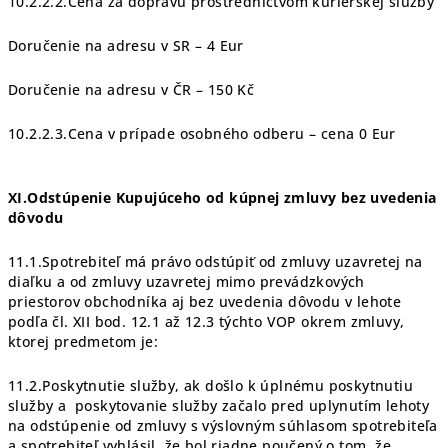
10.2.2.2.Cena za dopravu prostredníctvom kuriérskej služby
Doručenie na adresu v SR – 4 Eur
Doručenie na adresu v ČR – 150 Kč
10.2.2.3.Cena v prípade osobného odberu – cena 0 Eur
XI.Odstúpenie Kupujúceho od kúpnej zmluvy bez uvedenia
dôvodu
11.1.Spotrebiteľ má právo odstúpiť od zmluvy uzavretej na
diaľku a od zmluvy uzavretej mimo prevádzkových
priestorov obchodníka aj bez uvedenia dôvodu v lehote
podľa čl. XII bod. 12.1 až 12.3 týchto VOP okrem zmluvy,
ktorej predmetom je:
11.2.Poskytnutie služby, ak došlo k úplnému poskytnutiu
služby a
poskytovanie služby začalo pred uplynutím lehoty
na odstúpenie od zmluvy s výslovným súhlasom spotrebiteľa
a spotrebiteľ vyhlásil, že bol riadne poučený o tom, že