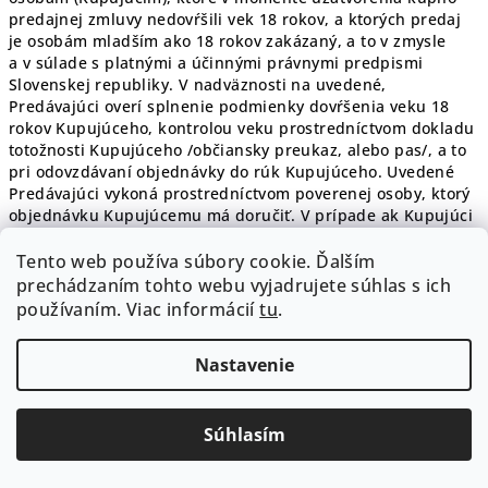
predajnej zmluvy nedovŕšili vek 18 rokov, a ktorých predaj
je osobám mladším ako 18 rokov zakázaný, a to v zmysle
a v súlade s platnými a účinnými právnymi predpismi
Slovenskej republiky. V nadväznosti na uvedené,
Predávajúci overí splnenie podmienky dovŕšenia veku 18
rokov Kupujúceho, kontrolou veku prostredníctvom dokladu
totožnosti Kupujúceho /občiansky preukaz, alebo pas/, a to
pri odovzdávaní objednávky do rúk Kupujúceho. Uvedené
Predávajúci vykoná prostredníctvom poverenej osoby, ktorý
objednávku Kupujúcemu má doručiť. V prípade ak Kupujúci
nedovŕšil vek 18 rokov, prípadne ak Kupujúci nepreukáže,
alebo odmietne preukázať svoj vek, Predávajúci objednávku
Tento web používa súbory cookie. Ďalším
Kupujúcemu neodovzdá a kúpna zmluva zanikne.
prechádzaním tohto webu vyjadrujete súhlas s ich
používaním. Viac informácií
tu
.
17.2.Predávajúci neuzatvorí kúpnu zmluvu ani nevykoná
predaj, sprostredkovanie, alebo dodanie produktov na
Nastavenie
ktorých nákup, predaj a dodanie je v zmysle legislatívy
Slovenskej republiky potrebné špeciálne poverenie,
oprávnenie alebo obdobný inštitút.
Súhlasím