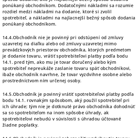
ponúkaný obchodníkom. Dodatočnými nákladmi sa rozumie
rozdiel medzi nákladmi na dodanie, ktoré si zvolil
spotrebiteľ, a nákladmi na najlacnejší bežný spôsob dodania
ponúkaný obchodníkom.
14.4.Obchodník nie je povinný pri odstúpení od zmluvy
uzavretej na diaľku alebo od zmluvy uzavretej mimo
prevádzkových priestorov obchodníka, ktorých predmetom
je dodanie tovaru, vrátiť spotrebiteľovi platby podľa bodu
14.1. pred tým, ako mu je tovar doručený alebo kým
spotrebiteľ nepreukáže zaslanie tovaru späť obchodníkovi,
ibaže obchodník navrhne, že tovar vyzdvihne osobne alebo
prostredníctvom ním určenej osoby.
14.5.Obchodník je povinný vrátiť spotrebiteľovi platby podľa
bodu 14.1. rovnakým spôsobom, aký použil spotrebiteľ pri
ich úhrade; tým nie je dotknuté právo obchodníka dohodnúť
sa so spotrebiteľom na inom spôsobe úhrady, ak
spotrebiteľovi nebudú v súvislosti s úhradou účtované
žiadne poplatky.