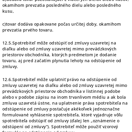
okamihom prevzatia posledného dielu alebo posledného
kusu,
c)tovar dodáva opakovane počas určitej doby, okamihom
prevzatia prvého tovaru.
12.5.Spotrebiteľ môže odstúpiť od zmluvy uzavretej na
diaľku alebo od zmluvy uzavretej mimo prevádzkových
priestorov obchodníka, ktorých predmetom je dodanie
tovaru, aj pred začatím plynutia lehoty na odstúpenie od
zmluvy.
12.6.Spotrebiteľ môže uplatniť právo na odstúpenie od
zmluvy uzavretej na diaľku alebo od zmluvy uzavretej mimo
prevádzkových priestorov obchodníka v listinnej podobe
alebo v podobe zápisu na inom trvanlivom médiu a ak bola
zmluva uzavretá ústne, na uplatnenie práva spotrebiteľa na
odstúpenie od zmluvy postačuje akékoľvek jednoznačne
formulované vyhlásenie spotrebiteľa, ktoré vyjadruje vôľu
spotrebiteľa odstúpiť od zmluvy (ďalej len „oznámenie o
odstúpení od zmluvy“). Spotrebiteľ môže použiť vzorový