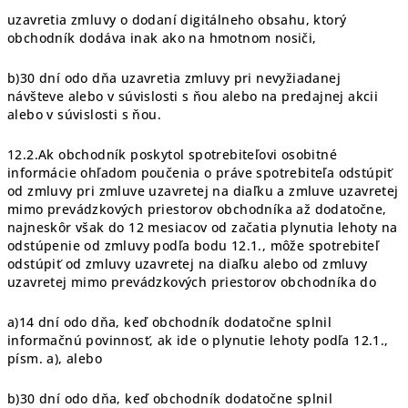
uzavretia zmluvy o dodaní digitálneho obsahu, ktorý
obchodník dodáva inak ako na hmotnom nosiči,
b)30 dní odo dňa uzavretia zmluvy pri nevyžiadanej
návšteve alebo v súvislosti s ňou alebo na predajnej akcii
alebo v súvislosti s ňou.
12.2.Ak obchodník poskytol spotrebiteľovi osobitné
informácie ohľadom poučenia o práve spotrebiteľa odstúpiť
od zmluvy pri zmluve uzavretej na diaľku a zmluve uzavretej
mimo prevádzkových priestorov obchodníka až dodatočne,
najneskôr však do 12 mesiacov od začatia plynutia lehoty na
odstúpenie od zmluvy podľa bodu 12.1., môže spotrebiteľ
odstúpiť od zmluvy uzavretej na diaľku alebo od zmluvy
uzavretej mimo prevádzkových priestorov obchodníka do
a)14 dní odo dňa, keď obchodník dodatočne splnil
informačnú povinnosť, ak ide o plynutie lehoty podľa 12.1.,
písm. a), alebo
b)30 dní odo dňa, keď obchodník dodatočne splnil