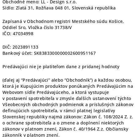
Obchodné meno: LL - Design s.r.o.
Sídlo: Zlatá 31, Rožňava 048 01, Slovenská republika
Zapísaná v Obchodnom registri Mestského súdu Košice,
Oddiel Sro, Vložka číslo 31738/V
IČO: 47034998
DIČ: 2023891133
Bankový účet: SK8383300000002600951167
Predávajúci nie je platiteľom dane z pridanej hodnoty
(ďalej aj “Predávajúci” alebo “Obchodník”) a každou osobou,
ktorá je Kupujúcim produktov ponúkaných Predávajúcim na
Webovom sídle Predávajúceho, a ktorá vystupuje
v postavení spotrebiteľa v zmysle ďalších ustanovení týchto
Všeobecných obchodných podmienok a príslušných zákonov
definujúcich spotrebiteľa, v rámci platnej legislatívy
Slovenskej republiky najmä zákonov: Zákon č. 108/2024 Z. z.
o ochrane spotrebiteľa a o zmene a doplnení niektorých
zákonov v platnom znení, Zákon č. 40/1964 Z.z. Občiansky
zákonník v platnom znení.