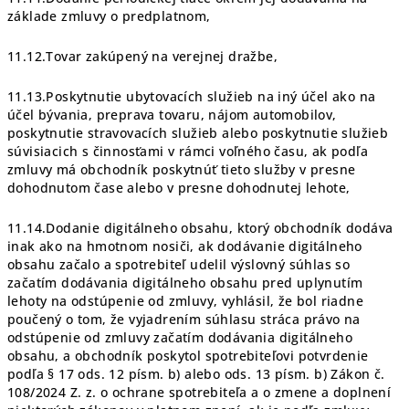
základe zmluvy o predplatnom,
11.12.Tovar zakúpený na verejnej dražbe,
11.13.Poskytnutie ubytovacích služieb na iný účel ako na
účel bývania, preprava tovaru, nájom automobilov,
poskytnutie stravovacích služieb alebo poskytnutie služieb
súvisiacich s činnosťami v rámci voľného času, ak podľa
zmluvy má obchodník poskytnúť tieto služby v presne
dohodnutom čase alebo v presne dohodnutej lehote,
11.14.Dodanie digitálneho obsahu, ktorý obchodník dodáva
inak ako na hmotnom nosiči, ak dodávanie digitálneho
obsahu začalo a spotrebiteľ udelil výslovný súhlas so
začatím dodávania digitálneho obsahu pred uplynutím
lehoty na odstúpenie od zmluvy, vyhlásil, že bol riadne
poučený o tom, že vyjadrením súhlasu stráca právo na
odstúpenie od zmluvy začatím dodávania digitálneho
obsahu, a obchodník poskytol spotrebiteľovi potvrdenie
podľa § 17 ods. 12 písm. b) alebo ods. 13 písm. b) Zákon č.
108/2024 Z. z. o ochrane spotrebiteľa a o zmene a doplnení