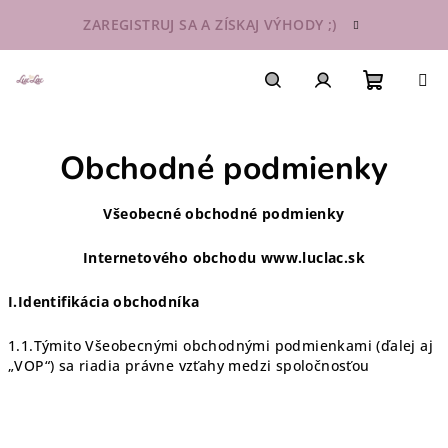
Prejsť
ZAREGISTRUJ SA A ZÍSKAJ VÝHODY ;)
na
obsah
Nákupn
Hľadať
Prihlásenie
Obchodné podmienky
košík
Všeobecné obchodné podmienky
Internetového obchodu www.luclac.sk
I.Identifikácia obchodníka
1.1.Týmito Všeobecnými obchodnými podmienkami (ďalej aj
„VOP“) sa riadia právne vzťahy medzi spoločnosťou