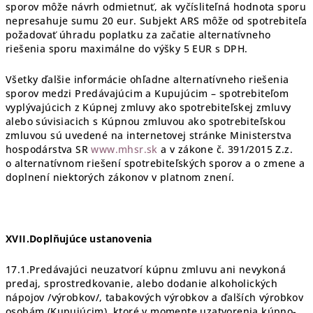
sporov môže návrh odmietnuť, ak vyčísliteľná hodnota sporu
nepresahuje sumu 20 eur. Subjekt ARS môže od spotrebiteľa
požadovať úhradu poplatku za začatie alternatívneho
riešenia sporu maximálne do výšky 5 EUR s DPH.
Všetky ďalšie informácie ohľadne alternatívneho riešenia
sporov medzi Predávajúcim a Kupujúcim – spotrebiteľom
vyplývajúcich z Kúpnej zmluvy ako spotrebiteľskej zmluvy
alebo súvisiacich s Kúpnou zmluvou ako spotrebiteľskou
zmluvou sú uvedené na internetovej stránke Ministerstva
hospodárstva SR
www.mhsr.sk
a v zákone č. 391/2015 Z.z.
o alternatívnom riešení spotrebiteľských sporov a o zmene a
doplnení niektorých zákonov v platnom znení.
XVII.Doplňujúce ustanovenia
17.1.Predávajúci neuzatvorí kúpnu zmluvu ani nevykoná
predaj, sprostredkovanie, alebo dodanie alkoholických
nápojov /výrobkov/, tabakových výrobkov a ďalších výrobkov
osobám (Kupujúcim), ktoré v momente uzatvorenia kúpno-