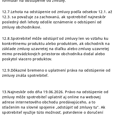
formulár na odstúpenie od zmluvy.
12.7.Lehota na odstúpenie od zmluvy podľa odsekov 12.1. až
12.3. sa považuje za zachovanú, ak spotrebiteľ najneskôr
posledný deň lehoty odošle oznámenie o odstúpení od
zmluvy obchodníkovi.
12.8.Spotrebiteľ môže odstúpiť od zmluvy len vo vzťahu ku
konkrétnemu produktu alebo produktom, ak obchodník na
základe zmluvy uzavretej na diaľku alebo zmluvy uzavretej
mimo prevádzkových priestorov obchodníka dodal alebo
poskytol viacero produktov.
12.9.Dôkazné bremeno o uplatnení práva na odstúpenie od
zmluvy znáša spotrebiteľ.
13.Najneskôr odo dňa 19.06.2026. Právo na odstúpenie od
zmluvy môže spotrebiteľ uplatniť aj online na webovej
adrese internetového obchodu predávajúceho, a to
stlačením na slovné spojenie „odstúpiť od zmluvy tu“. Ak
spotrebiteľ využije túto možnosť, potvrdenie o doručení