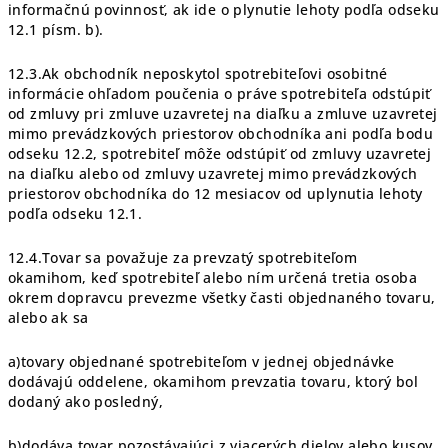
informačnú povinnosť, ak ide o plynutie lehoty podľa odseku
12.1 písm. b).
12.3.Ak obchodník neposkytol spotrebiteľovi osobitné
informácie ohľadom poučenia o práve spotrebiteľa odstúpiť
od zmluvy pri zmluve uzavretej na diaľku a zmluve uzavretej
mimo prevádzkových priestorov obchodníka ani podľa bodu
odseku 12.2, spotrebiteľ môže odstúpiť od zmluvy uzavretej
na diaľku alebo od zmluvy uzavretej mimo prevádzkových
priestorov obchodníka do 12 mesiacov od uplynutia lehoty
podľa odseku 12.1.
12.4.Tovar sa považuje za prevzatý spotrebiteľom
okamihom, keď spotrebiteľ alebo ním určená tretia osoba
okrem dopravcu prevezme všetky časti objednaného tovaru,
alebo ak sa
a)tovary objednané spotrebiteľom v jednej objednávke
dodávajú oddelene, okamihom prevzatia tovaru, ktorý bol
dodaný ako posledný,
b)dodáva tovar pozostávajúci z viacerých dielov alebo kusov,