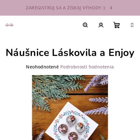
Prejsť
ZAREGISTRUJ SA A ZÍSKAJ VÝHODY ;)
na
obsah
Nákupn
Hľadať
Prihlásenie
Náušnice Láskovila a Enjoy
košík
Priemerné
Neohodnotené
Podrobnosti hodnotenia
hodnotenie
produktu
je
0,0
z
5
hviezdičiek.