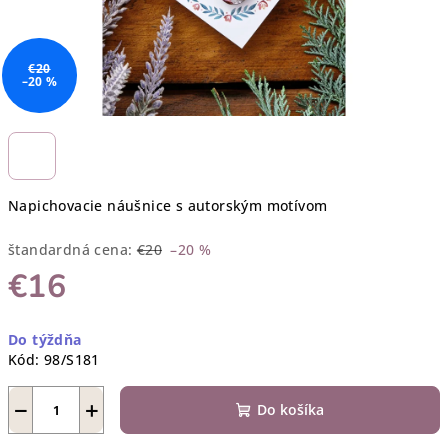
€20
–20 %
Napichovacie náušnice s autorským motívom
štandardná cena:
€20
–20 %
€16
Jednotková
Do týždňa
cena:
Kód:
98/S181
−
+
Do košíka