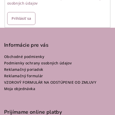
osobných údajov
Prihlásiť sa
Z
á
p
Informácie pre vás
ä
Obchodné podmienky
t
Podmienky ochrany osobných údajov
i
Reklamačný poriadok
e
Reklamačný formulár
VZOROVÝ FORMULÁR NA ODSTÚPENIE OD ZMLUVY
Moja objednávka
Prijímame online platby