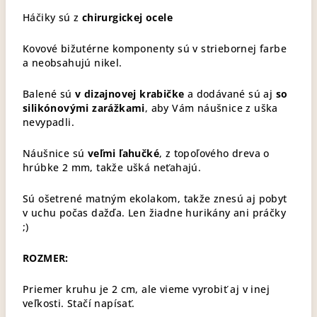
Háčiky sú z
chirurgickej ocele
Kovové bižutérne komponenty sú v striebornej farbe
a neobsahujú nikel.
Balené sú
v dizajnovej krabičke
a dodávané sú aj
so
silikónovými zarážkami
, aby Vám náušnice z uška
nevypadli.
Náušnice sú
veľmi ľahučké
, z topoľového dreva o
hrúbke 2 mm, takže ušká neťahajú.
Sú ošetrené matným ekolakom, takže znesú aj pobyt
v uchu počas dažďa. Len žiadne hurikány ani práčky
;)
ROZMER:
Priemer kruhu je 2 cm, ale vieme vyrobiť aj v inej
veľkosti. Stačí napísať.