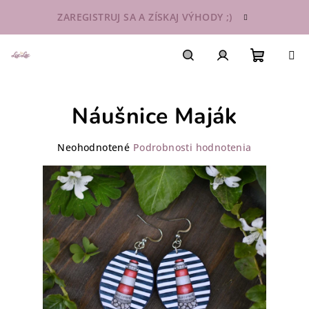
Prejsť
ZAREGISTRUJ SA A ZÍSKAJ VÝHODY ;)
na
obsah
Nákupn
Hľadať
Prihlásenie
Náušnice Maják
košík
Priemerné
Neohodnotené
Podrobnosti hodnotenia
hodnotenie
produktu
je
0,0
z
5
hviezdičiek.