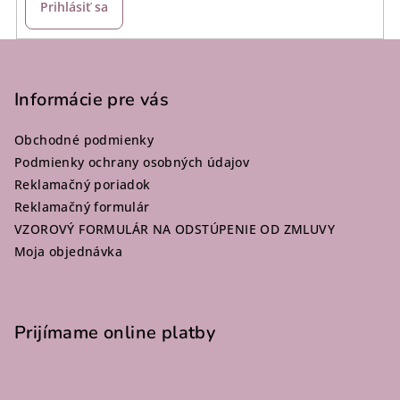
Prihlásiť sa
Z
á
p
Informácie pre vás
ä
Obchodné podmienky
t
Podmienky ochrany osobných údajov
i
Reklamačný poriadok
e
Reklamačný formulár
VZOROVÝ FORMULÁR NA ODSTÚPENIE OD ZMLUVY
Moja objednávka
Prijímame online platby