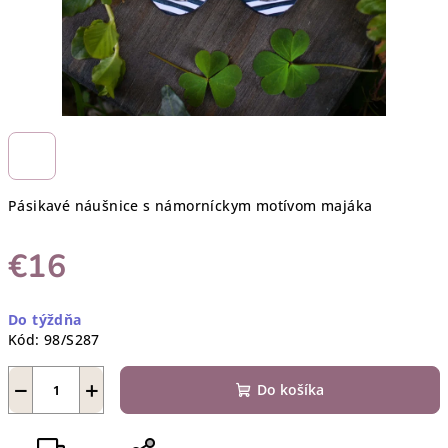
Pásikavé náušnice s námorníckym motívom majáka
€16
Jednotková
Do týždňa
cena:
Kód:
98/S287
−
+
Do košíka