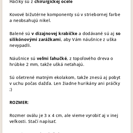
Háčiky sú z
chirurgickej ocele
Kovové bižutérne komponenty sú v striebornej farbe
a neobsahujú nikel.
Balené sú
v dizajnovej krabičke
a dodávané sú aj
so
silikónovými zarážkami
, aby Vám náušnice z uška
nevypadli.
Náušnice sú
veľmi ľahučké
, z topoľového dreva o
hrúbke 2 mm, takže ušká neťahajú.
Sú ošetrené matným ekolakom, takže znesú aj pobyt
v uchu počas dažďa. Len žiadne hurikány ani práčky
;)
ROZMER:
Rozmer oválu je 3 x 4 cm, ale vieme vyrobiť aj v inej
veľkosti. Stačí napísať.