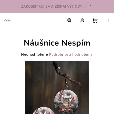
Prejsť
ZAREGISTRUJ SA A ZÍSKAJ VÝHODY ;)
na
obsah
Nákupn
Hľadať
Prihlásenie
Náušnice Nespím
košík
Priemerné
Neohodnotené
Podrobnosti hodnotenia
hodnotenie
produktu
je
0,0
z
5
hviezdičiek.