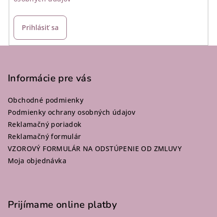
Prihlásiť sa
Z
á
p
Informácie pre vás
ä
Obchodné podmienky
t
Podmienky ochrany osobných údajov
i
Reklamačný poriadok
e
Reklamačný formulár
VZOROVÝ FORMULÁR NA ODSTÚPENIE OD ZMLUVY
Moja objednávka
Prijímame online platby