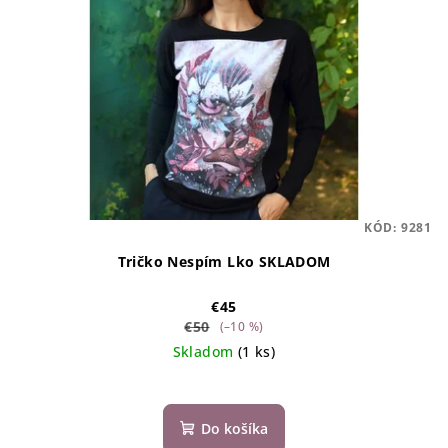
KÓD:
9281
Tričko Nespím Lko SKLADOM
€45
€50
(–10 %)
Skladom
(1 ks)
Do košíka