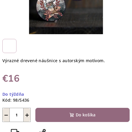
Výrazné drevené náušnice s autorským motívom.
€16
Jednotková
Do týždňa
cena:
Kód:
98/S436
−
+
Do košíka