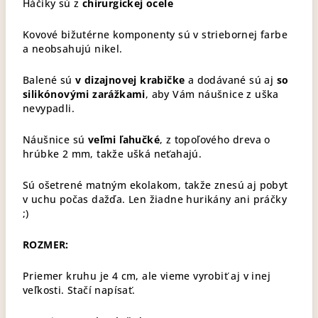
Háčiky sú z
chirurgickej ocele
Kovové bižutérne komponenty sú v striebornej farbe
a neobsahujú nikel.
Balené sú
v dizajnovej krabičke
a dodávané sú aj
so
silikónovými zarážkami
, aby Vám náušnice z uška
nevypadli.
Náušnice sú
veľmi ľahučké
, z topoľového dreva o
hrúbke 2 mm, takže ušká neťahajú.
Sú ošetrené matným ekolakom, takže znesú aj pobyt
v uchu počas dažďa. Len žiadne hurikány ani práčky
;)
ROZMER:
Priemer kruhu je 4 cm, ale vieme vyrobiť aj v inej
veľkosti. Stačí napísať.