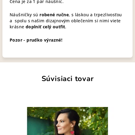
Cena je za 1 pár náušníc.
Náušničky sú
robené ručne
, s láskou a trpezlivosťou
a spolu s našim dizajnovým oblečením si nimi viete
krásne
doplniť celý outfit
.
Pozor - prudko výrazné!
Súvisiaci tovar