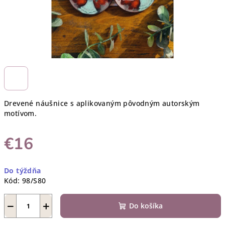
Drevené náušnice s aplikovaným pôvodným autorským
motívom.
€16
Jednotková
Do týždňa
cena:
Kód:
98/S80
−
+
Do košíka