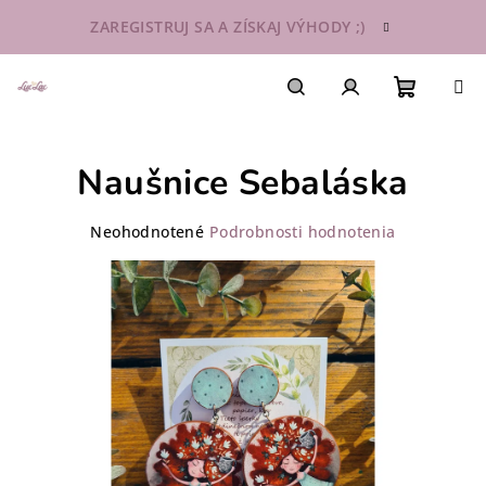
Prejsť
ZAREGISTRUJ SA A ZÍSKAJ VÝHODY ;)
na
obsah
Nákupn
Hľadať
Prihlásenie
Naušnice Sebaláska
košík
Priemerné
Neohodnotené
Podrobnosti hodnotenia
hodnotenie
produktu
je
0,0
z
5
hviezdičiek.