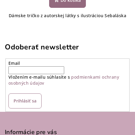
Do košíka
Dámske tričko z autorskej látky s ilustráciou Sebaláska
Odoberať newsletter
Email
Vložením e-mailu súhlasíte s
podmienkami ochrany
osobných údajov
Prihlásiť sa
Z
á
p
Informácie pre vás