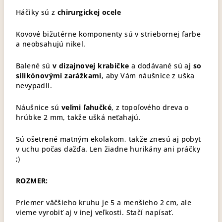
Háčiky sú z
chirurgickej ocele
Kovové bižutérne komponenty sú v striebornej farbe
a neobsahujú nikel.
Balené sú
v dizajnovej krabičke
a dodávané sú aj
so
silikónovými zarážkami
, aby Vám náušnice z uška
nevypadli.
Náušnice sú
veľmi ľahučké
, z topoľového dreva o
hrúbke 2 mm, takže ušká neťahajú.
Sú ošetrené matným ekolakom, takže znesú aj pobyt
v uchu počas dažďa. Len žiadne hurikány ani práčky
;)
ROZMER:
Priemer väčšieho kruhu je 5 a menšieho 2 cm, ale
vieme vyrobiť aj v inej veľkosti. Stačí napísať.