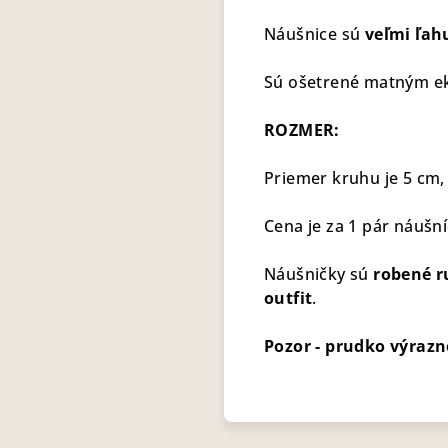
Náušnice sú
veľmi ľah
Sú ošetrené matným eko
ROZMER:
Priemer kruhu je 5 cm, a
Cena je za 1 pár náušní
Náušničky sú
robené r
outfit
.
Pozor - prudko výrazn