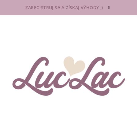
ZAREGISTRUJ SA A ZÍSKAJ VÝHODY ;)