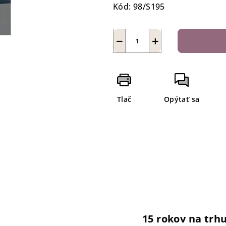
Kód:
98/S195
−
+
Tlač
Opýtať sa
15 rokov na trh