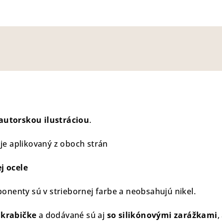
autorskou ilustráciou
.
 je aplikovaný z oboch strán
j ocele
nenty sú v striebornej farbe a neobsahujú nikel.
 krabičke
a dodávané sú aj
so silikónovými zarážkami
,