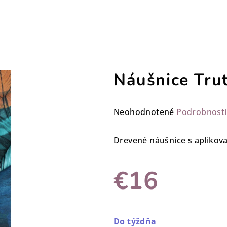
Náušnice Tru
Priemerné
Neohodnotené
Podrobnosti
hodnotenie
produktu
Drevené náušnice s apliko
je
0,0
€16
z
5
hviezdičiek.
Jednotková
cena:
Do týždňa