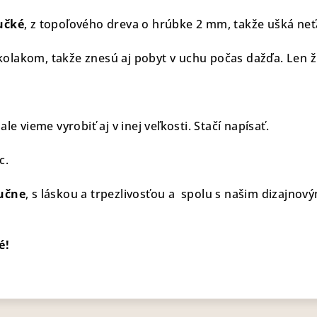
učké
, z topoľového dreva o hrúbke 2 mm, takže ušká neť
lakom, takže znesú aj pobyt v uchu počas dažďa. Len ži
le vieme vyrobiť aj v inej veľkosti. Stačí napísať.
c.
učne
, s láskou a trpezlivosťou a spolu s našim dizajnov
é!