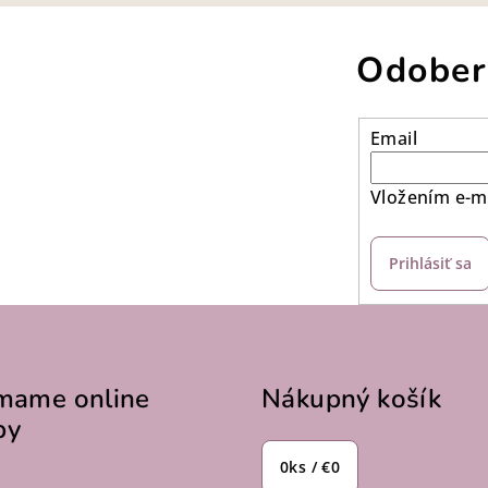
Odober
Email
Vložením e-ma
Prihlásiť sa
ímame online
Nákupný košík
by
0
ks /
€0