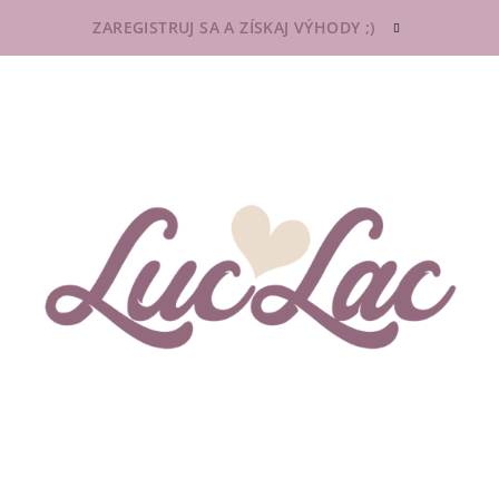
ZAREGISTRUJ SA A ZÍSKAJ VÝHODY ;)