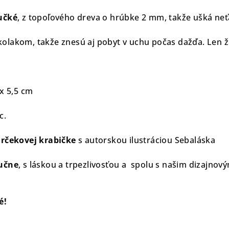
učké
, z topoľového dreva o hrúbke 2 mm, takže ušká neť
lakom, takže znesú aj pobyt v uchu počas dažďa. Len ži
 x 5,5 cm
c.
arčekovej krabičke
s autorskou ilustráciou Sebaláska
učne
, s láskou a trpezlivosťou a spolu s našim dizajnov
é!