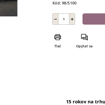
Kód:
98/S100
−
+
Tlač
Opýtať sa
15 rokov na trh