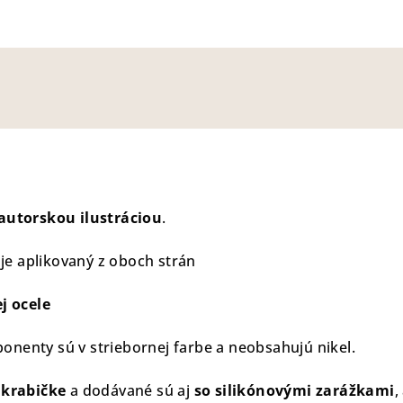
autorskou ilustráciou
.
 je aplikovaný z oboch strán
j ocele
nenty sú v striebornej farbe a neobsahujú nikel.
 krabičke
a dodávané sú aj
so silikónovými zarážkami
,