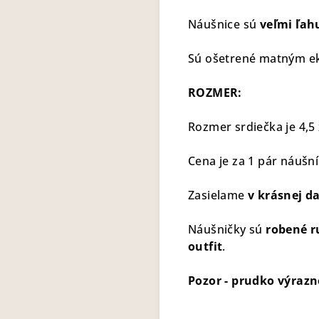
Náušnice sú
veľmi ľah
Sú ošetrené matným eko
ROZMER:
Rozmer srdiečka je 4,5
Cena je za 1 pár náušní
Zasielame
v krásnej d
Náušničky sú
robené r
outfit
.
Pozor - prudko výrazn