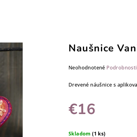
Naušnice Van
Priemerné
Neohodnotené
Podrobnosti
hodnotenie
produktu
Drevené náušnice s apliko
je
0,0
€16
z
5
hviezdičiek.
Jednotková
cena:
Skladom
(1 ks)