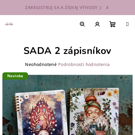
Prejsť
ZAREGISTRUJ SA A ZÍSKAJ VÝHODY ;)
na
obsah
Nákupn
Hľadať
Prihlásenie
SADA 2 zápisníkov
košík
Priemerné
Neohodnotené
Podrobnosti hodnotenia
hodnotenie
Novinka
produktu
je
0,0
z
5
hviezdičiek.