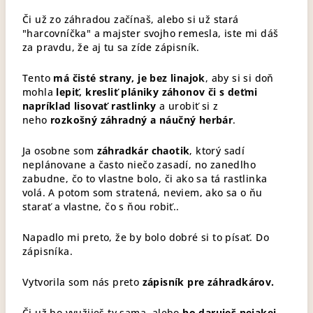
Či už zo záhradou začínaš, alebo si už stará
"harcovníčka" a majster svojho remesla, iste mi dáš
za pravdu, že aj tu sa zíde zápisník.
Tento
má čisté strany, je bez linajok
, aby si si doň
mohla
lepiť, kresliť plániky záhonov či s deťmi
napríklad lisovať rastlinky
a urobiť si z
neho
rozkošný záhradný a náučný herbár
.
Ja osobne som
záhradkár chaotik
, ktorý sadí
neplánovane a často niečo zasadí, no zanedlho
zabudne, čo to vlastne bolo, či ako sa tá rastlinka
volá. A potom som stratená, neviem, ako sa o ňu
starať a vlastne, čo s ňou robiť..
Napadlo mi preto, že by bolo dobré si to písať. Do
zápisníka.
Vytvorila som nás preto
zápisník pre záhradkárov.
Či už ho využiješ ty sama, alebo
ho daruješ nejakej