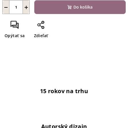
−
+
Do košíka
Opýtať sa
Zdieľať
15 rokov na trhu
Autorský dizajn