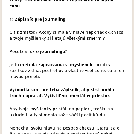
cenu
1) Zápisník pre journaling
Cítiš zmätok? Akoby si mala v hlave neporiadok,chaos
a tvoje myšlienky si lietajú všetkými smermi?
Počula si už o
journalingu
?
Je to
metóda zapisovania si myšlienok
, pocitov,
zážitkov z dňa, postrehov a vlastne všeličoho, čo ti len
hlavou preletí.
Vytvorila som pre teba zápisník, aby si si mohla
trochu upratať. Vyčistiť voj mentálny priestor.
Aby tvoje myšlienky pristáli na papieri, trošku sa
ukľudnili a ty si mohla zažiť väčší pocit kľudu.
Nenechaj svoju hlavu na pospas chaosu. Staraj sa o
ňu, o seba, o svoje zdravie a svoj vnútorný pokoj.