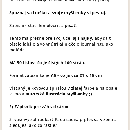
Spoznaj sa trošku a svoje myšlienky si pestuj.
Zápisník stačí len otvoriť a
písať.
Tento má presne pre svoj účel aj
linajky
, aby sa ti
písalo ľahšie a vo vnútri aj niečo o journalingu ako
metóde.
Má 50 listov, čo je čistých 100 strán.
Formát zápisníka je
A5 - čo je cca 21 x 15 cm
Viazaný je kovovou špirálou v zlatej farbe a na obale
je moja
autorská ilustrácia Myšlienky ;)
2)
Zápisník pre záhradkárov
Si vášnivý záhradkár? Rada sadíš, prpleš sa v zemi a
sleduješ, ako čo rastie?