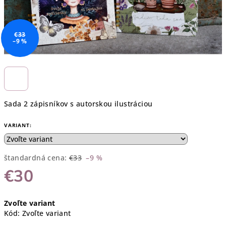
€33
–9 %
Sada 2 zápisníkov s autorskou ilustráciou
VARIANT:
štandardná cena:
€33
–9 %
€30
Jednotková
Zvoľte variant
cena:
Kód:
Zvoľte variant