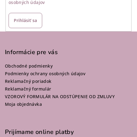
osobných údajov
Prihlásiť sa
Z
á
p
Informácie pre vás
ä
Obchodné podmienky
t
Podmienky ochrany osobných údajov
i
Reklamačný poriadok
e
Reklamačný formulár
VZOROVÝ FORMULÁR NA ODSTÚPENIE OD ZMLUVY
Moja objednávka
Prijímame online platby