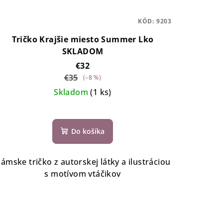
KÓD:
9203
Tričko Krajšie miesto Summer Lko
SKLADOM
€32
€35
(–8 %)
Skladom
(1 ks)
Do košíka
ámske tričko z autorskej látky a ilustráciou
s motívom vtáčikov