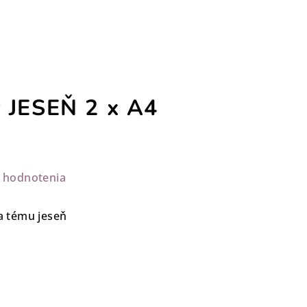
 JESEŇ 2 x A4
 hodnotenia
na tému jeseň
%