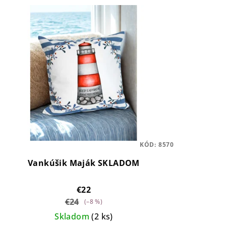
KÓD:
8570
Vankúšik Maják SKLADOM
€22
€24
(–8 %)
Skladom
(2 ks)