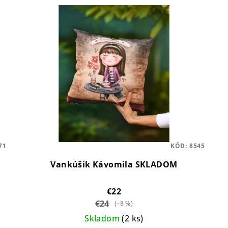
71
KÓD:
8545
Vankúšik Kávomila SKLADOM
€22
€24
(–8 %)
Skladom
(2 ks)