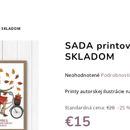
A4 SKLADOM
SADA printov
SKLADOM
Priemerné
Neohodnotené
Podrobnosti
hodnotenie
produktu
Printy autorskej ilustrácie 
je
0,0
štandardná cena:
€20
–25 
z
€15
5
hviezdičiek.