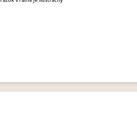
rázok v ráme je ilustračný