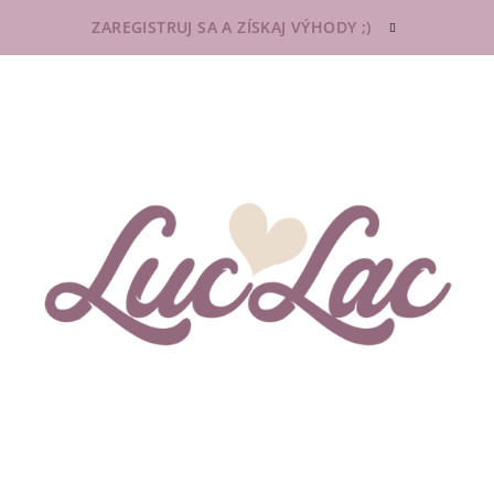
ZAREGISTRUJ SA A ZÍSKAJ VÝHODY ;)