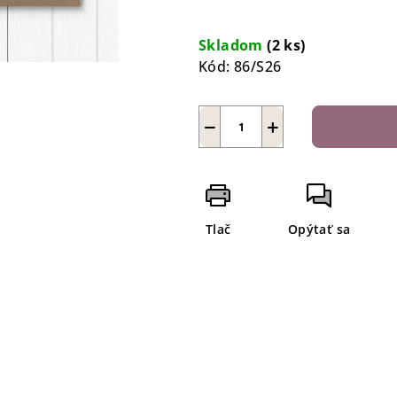
Jednotková
cena:
Skladom
(2 ks)
Kód:
86/S26
−
+
Tlač
Opýtať sa