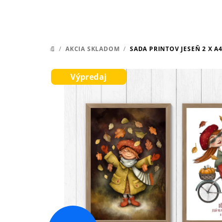
/
AKCIA SKLADOM
/
SADA PRINTOV JESEŇ 2 X 
DOMOV
Výpredaj