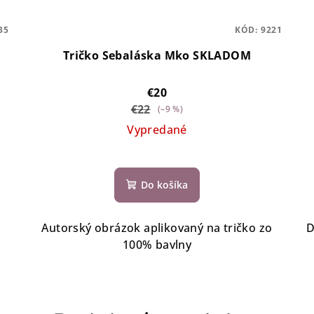
35
KÓD:
9221
Tričko Sebaláska Mko SKLADOM
€20
€22
(–9 %)
Vypredané
Do košíka
Autorský obrázok aplikovaný na tričko zo
D
100% bavlny