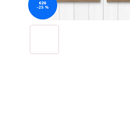
€20
–25 %