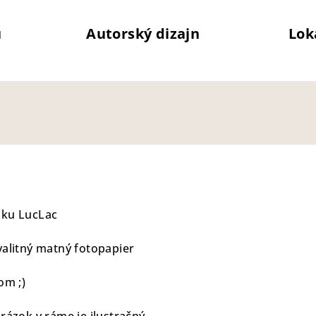
u
Autorský dizajn
Lok
zku LucLac
valitný matný fotopapier
om ;)