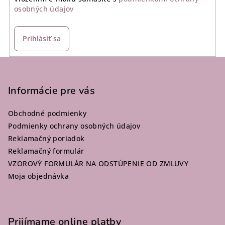
osobných údajov
Prihlásiť sa
Z
á
p
Informácie pre vás
ä
Obchodné podmienky
t
Podmienky ochrany osobných údajov
i
Reklamačný poriadok
e
Reklamačný formulár
VZOROVÝ FORMULÁR NA ODSTÚPENIE OD ZMLUVY
Moja objednávka
Prijímame online platby