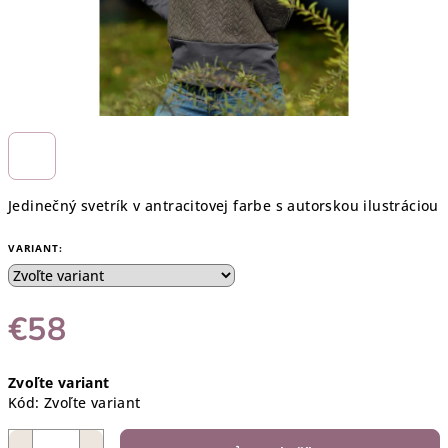
Jedinečný svetrík v antracitovej farbe s autorskou ilustráciou
VARIANT:
€58
Jednotková
Zvoľte variant
cena:
Kód:
Zvoľte variant