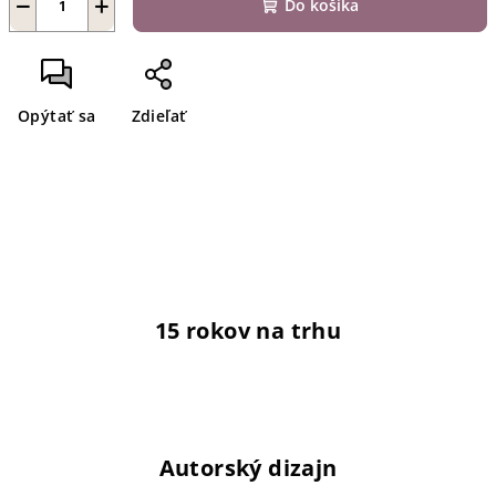
−
+
Do košíka
Opýtať sa
Zdieľať
15 rokov na trhu
Autorský dizajn