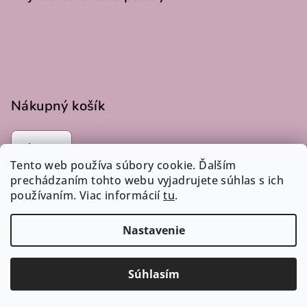
Nákupný košík
0
ks /
€0
Tento web používa súbory cookie. Ďalším
prechádzaním tohto webu vyjadrujete súhlas s ich
používaním. Viac informácií
tu
.
Instagram
Nastavenie
Copyright 2026
LucLac
. Všetky práva vyhradené.
Súhlasím
Vytvoril Shoptet