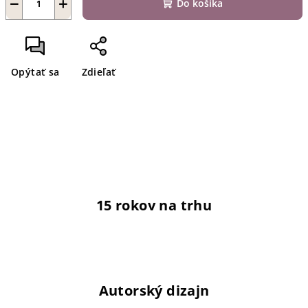
−
+
Do košíka
Opýtať sa
Zdieľať
15 rokov na trhu
Autorský dizajn