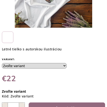
Letné tielko s autorskou ilustráciou
VARIANT:
€22
Jednotková
Zvoľte variant
cena:
Kód:
Zvoľte variant