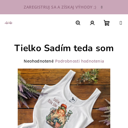
Prejsť
ZAREGISTRUJ SA A ZÍSKAJ VÝHODY ;)
na
obsah
Nákupn
Hľadať
Prihlásenie
Tielko Sadím teda som
košík
Priemerné
Neohodnotené
Podrobnosti hodnotenia
hodnotenie
produktu
je
0,0
z
5
hviezdičiek.