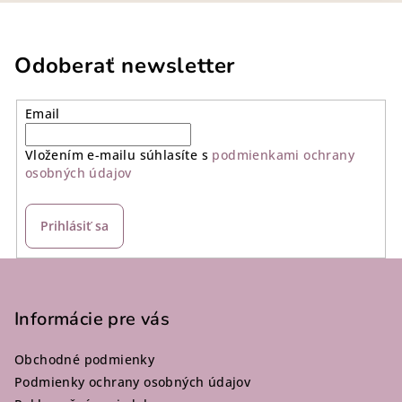
Odoberať newsletter
Email
Vložením e-mailu súhlasíte s
podmienkami ochrany
osobných údajov
Prihlásiť sa
Z
á
p
Informácie pre vás
ä
Obchodné podmienky
t
Podmienky ochrany osobných údajov
i