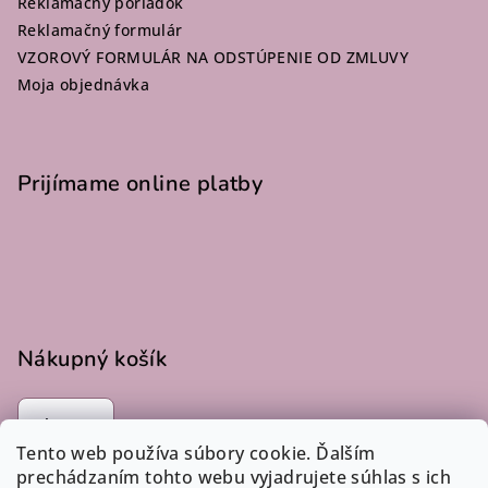
Reklamačný poriadok
e
Reklamačný formulár
VZOROVÝ FORMULÁR NA ODSTÚPENIE OD ZMLUVY
Moja objednávka
Prijímame online platby
Nákupný košík
0
ks /
€0
Tento web používa súbory cookie. Ďalším
prechádzaním tohto webu vyjadrujete súhlas s ich