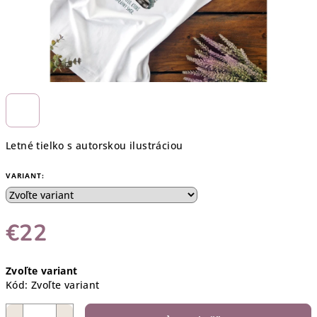
Letné tielko s autorskou ilustráciou
VARIANT:
€22
Jednotková
Zvoľte variant
cena:
Kód:
Zvoľte variant