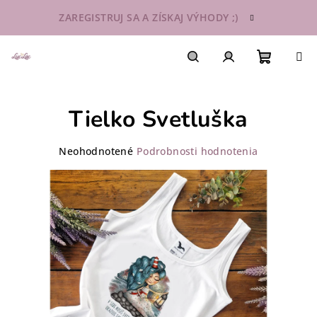
Prejsť
ZAREGISTRUJ SA A ZÍSKAJ VÝHODY ;)
na
obsah
Nákupn
Hľadať
Prihlásenie
Tielko Svetluška
košík
Priemerné
Neohodnotené
Podrobnosti hodnotenia
hodnotenie
produktu
je
0,0
z
5
hviezdičiek.