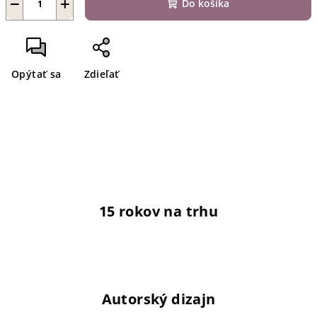
−
+
Do košíka
Opýtať sa
Zdieľať
15 rokov na trhu
Autorský dizajn