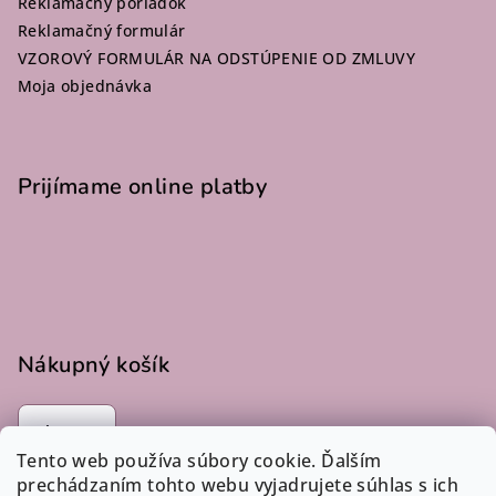
Reklamačný poriadok
e
Reklamačný formulár
VZOROVÝ FORMULÁR NA ODSTÚPENIE OD ZMLUVY
Moja objednávka
Prijímame online platby
Nákupný košík
0
ks /
€0
Tento web používa súbory cookie. Ďalším
prechádzaním tohto webu vyjadrujete súhlas s ich