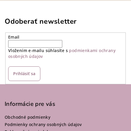
Odoberať newsletter
Email
Vložením e-mailu súhlasíte s
podmienkami ochrany
osobných údajov
Prihlásiť sa
Z
á
p
Informácie pre vás
ä
Obchodné podmienky
t
Podmienky ochrany osobných údajov
i