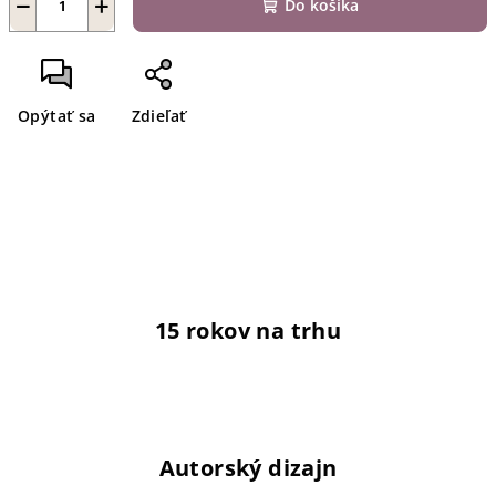
−
+
Do košíka
Opýtať sa
Zdieľať
15 rokov na trhu
Autorský dizajn