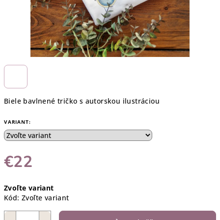
Biele bavlnené tričko s autorskou ilustráciou
VARIANT:
€22
Jednotková
Zvoľte variant
cena:
Kód:
Zvoľte variant