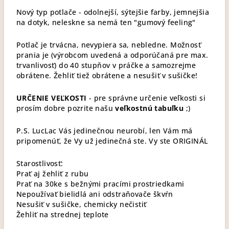
Nový typ potlače - odolnejší, sýtejšie farby, jemnejšia
na dotyk, neleskne sa nemá ten "gumový feeling"
Potlač je trvácna, nevypiera sa, nebledne. Možnosť
prania je (výrobcom uvedená a odporúčaná pre max.
trvanlivosť) do 40 stupňov v práčke a samozrejme
obrátene. Žehliť tiež obrátene a nesušiť v sušičke!
URČENIE VEĽKOSTI
- pre správne určenie veľkosti si
prosím dobre pozrite našu
veľkostnú tabuľku
;)
P.S. LucLac Vás jedinečnou neurobí, len Vám má
pripomenúť, že Vy už jedinečná ste. Vy ste ORIGINÁL
Starostlivosť:
Prať aj žehliť z rubu
Prať na 30ke s bežnými pracími prostriedkami
Nepoužívať bielidlá ani odstraňovače škvŕn
Nesušiť v sušičke, chemicky nečistiť
Žehliť na strednej teplote