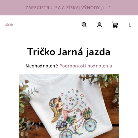
Prejsť
ZAREGISTRUJ SA A ZÍSKAJ VÝHODY ;)
na
obsah
Nákupn
Hľadať
Prihlásenie
Tričko Jarná jazda
košík
Priemerné
Neohodnotené
Podrobnosti hodnotenia
hodnotenie
produktu
je
0,0
z
5
hviezdičiek.