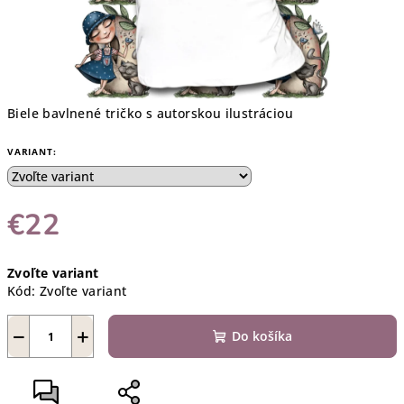
Biele bavlnené tričko s autorskou ilustráciou
VARIANT:
€22
Jednotková
Zvoľte variant
cena:
Kód:
Zvoľte variant
−
+
Do košíka