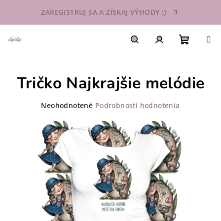
Prejsť
ZAREGISTRUJ SA A ZÍSKAJ VÝHODY ;)
na
obsah
Nákupn
Hľadať
Prihlásenie
Tričko Najkrajšie melódie
košík
Priemerné
Neohodnotené
Podrobnosti hodnotenia
hodnotenie
produktu
je
0,0
z
5
hviezdičiek.