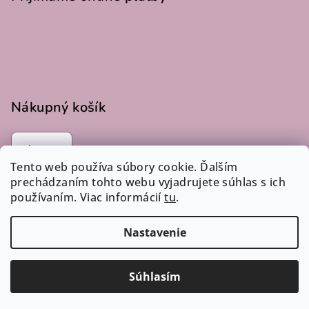
Nákupný košík
0
ks /
€0
Tento web používa súbory cookie. Ďalším
prechádzaním tohto webu vyjadrujete súhlas s ich
používaním. Viac informácií
tu
.
Instagram
Nastavenie
Copyright 2026
LucLac
. Všetky práva vyhradené.
Súhlasím
Vytvoril Shoptet