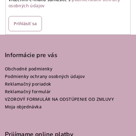
osobných údajov
Prihlásiť sa
Z
á
p
Informácie pre vás
ä
Obchodné podmienky
t
Podmienky ochrany osobných údajov
i
Reklamačný poriadok
e
Reklamačný formulár
VZOROVÝ FORMULÁR NA ODSTÚPENIE OD ZMLUVY
Moja objednávka
Prijímame online platby