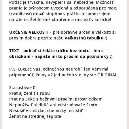
Potlač je trvácna, nevypiera sa, nebledne. Možnosť
prania je (výrobcom uvedená a odporúčaná pre max.
trvanlivosť) do 40 stupňov v práčke a samozrejme
obrátene. Žehliť tiež obrátene a nesušiť v sušičke!
URČENIE VEĽKOSTI
- pre správne určenie veľkosti si
prosím dobre pozrite našu
veľkostnú tabuľku
;)
TEXT -
pokiaľ si želáte tričko bez textu - len s
obrázkom - napíšte mi to prosím do poznámky ;)
P.S. LucLac Vás jedinečnou neurobí, len Vám má
pripomenúť, že Vy už jedinečná ste. Vy ste ORIGINÁL
Starostlivosť:
Prať aj žehliť z rubu
Prať na 30ke s bežnými pracími prostriedkami
Nepoužívať bielidlá ani odstraňovače škvŕn
Nesušiť v sušičke, chemicky nečistiť
Žehliť na strednej teplote