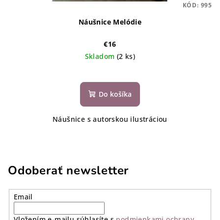
KÓD:
995
Náušnice Melódie
€16
Skladom
(2 ks)
Do košíka
Náušnice s autorskou ilustráciou
Odoberať newsletter
Email
Vložením e-mailu súhlasíte s
podmienkami ochrany