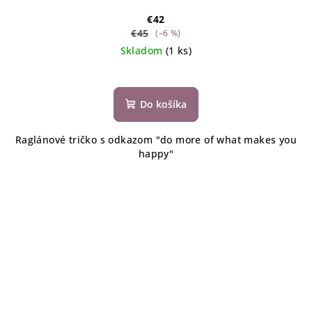
€42
€45
(–6 %)
Skladom
(1 ks)
Do košíka
Raglánové tričko s odkazom "do more of what makes you
happy"