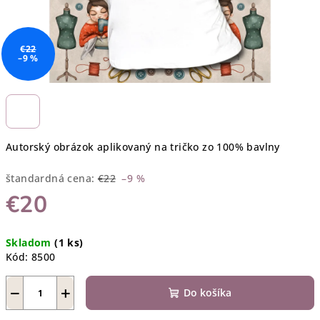
€22
–9 %
Autorský obrázok aplikovaný na tričko zo 100% bavlny
štandardná cena:
€22
–9 %
€20
Jednotková
Skladom
(1 ks)
cena:
Kód:
8500
−
+
Do košíka