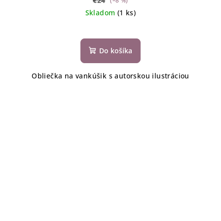
€24
(–8 %)
Skladom
(1 ks)
Do košíka
Obliečka na vankúšik s autorskou ilustráciou