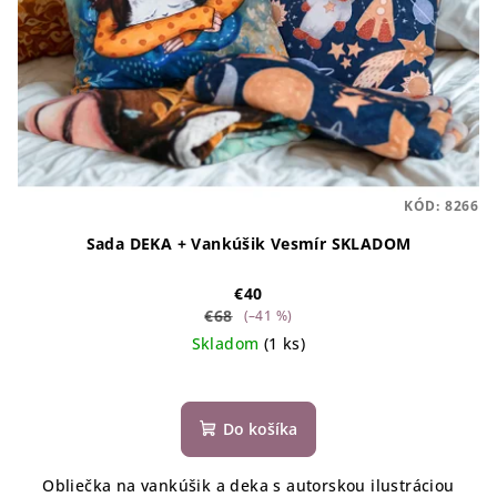
KÓD:
8266
Sada DEKA + Vankúšik Vesmír SKLADOM
€40
€68
(–41 %)
Skladom
(1 ks)
Do košíka
Obliečka na vankúšik a deka s autorskou ilustráciou