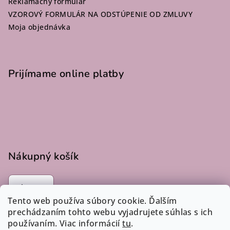
Reklamačný formulár
VZOROVÝ FORMULÁR NA ODSTÚPENIE OD ZMLUVY
Moja objednávka
Prijímame online platby
Nákupný košík
0
ks /
€0
Tento web používa súbory cookie. Ďalším
prechádzaním tohto webu vyjadrujete súhlas s ich
používaním. Viac informácií
tu
.