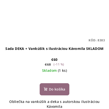
KÓD:
8383
Sada DEKA + Vankúšik s ilustráciou Kávomila SKLADOM
€60
€68
(–11 %)
Skladom
(1 ks)
Do košíka
Obliečka na vankúšik a deka s autorskou ilustráciou
Kávomila