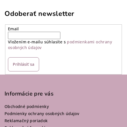
Odoberať newsletter
Email
Vložením e-mailu súhlasíte s
podmienkami ochrany
osobných údajov
Prihlásiť sa
Z
á
p
Informácie pre vás
ä
Obchodné podmienky
t
Podmienky ochrany osobných údajov
i
Reklamačný poriadok
e