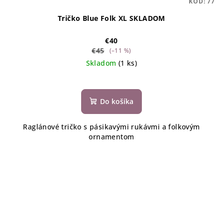
KÓD:
77
Tričko Blue Folk XL SKLADOM
€40
€45
(–11 %)
Skladom
(1 ks)
Do košíka
Raglánové tričko s pásikavými rukávmi a folkovým
ornamentom