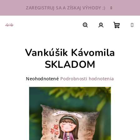
Prejsť
ZAREGISTRUJ SA A ZÍSKAJ VÝHODY ;)
na
obsah
Nákupn
Hľadať
Prihlásenie
Vankúšik Kávomila
košík
SKLADOM
Priemerné
Neohodnotené
Podrobnosti hodnotenia
hodnotenie
produktu
je
0,0
z
5
hviezdičiek.