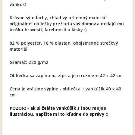
vankúš!
Krásne sýte farby, chladivý príjemný materiál
originálnej obliečky prežiaria váš domov a dodajú mu
trošku hravosti, farebnosti a lásky :)
82 % polyester, 18 % elastan, obojstranne strečový
materiál
Gramáž: 220 g/m2
Obliečka sa zapína na zips a je o rozmere 42 x 42 cm
Cena je vrátane výplne - obliečka + vankúšik 40 x 40
cm
POZOR! - ak si želáte vankúšik s inou mojou
ilustráciou, napíšte mi to kľudne do správy ;)