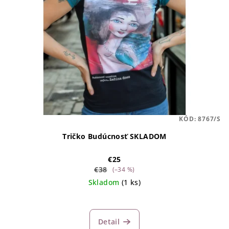
KÓD:
8767/S
Tričko Budúcnosť SKLADOM
€25
€38
(–34 %)
Skladom
(1 ks)
Detail