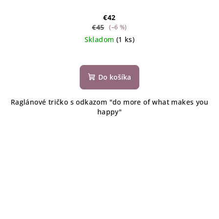
€42
€45
(–6 %)
Skladom
(1 ks)
Do košíka
Raglánové tričko s odkazom "do more of what makes you
happy"