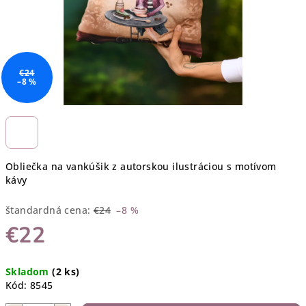
€24
–8 %
Obliečka na vankúšik z autorskou ilustráciou s motívom
kávy
štandardná cena:
€24
–8 %
€22
Jednotková
Skladom
(2 ks)
cena:
Kód:
8545