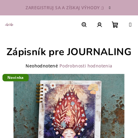
Prejsť
ZAREGISTRUJ SA A ZÍSKAJ VÝHODY ;)
na
obsah
Nákupn
Hľadať
Prihlásenie
Zápisník pre JOURNALING
košík
Priemerné
Neohodnotené
Podrobnosti hodnotenia
hodnotenie
Novinka
produktu
je
0,0
z
5
hviezdičiek.