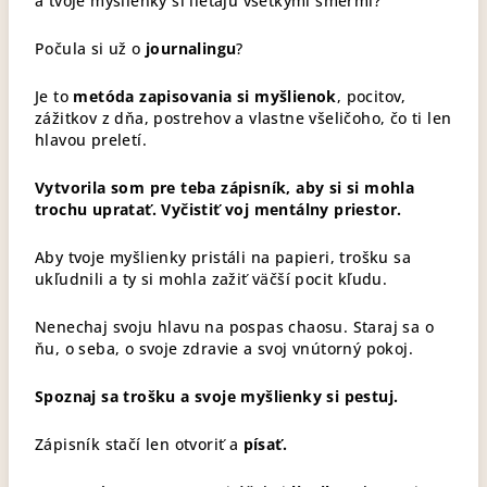
a tvoje myšlienky si lietajú všetkými smermi?
Počula si už o
journalingu
?
Je to
metóda zapisovania si myšlienok
, pocitov,
zážitkov z dňa, postrehov a vlastne všeličoho, čo ti len
hlavou preletí.
Vytvorila som pre teba zápisník, aby si si mohla
trochu upratať. Vyčistiť voj mentálny priestor.
Aby tvoje myšlienky pristáli na papieri, trošku sa
ukľudnili a ty si mohla zažiť väčší pocit kľudu.
Nenechaj svoju hlavu na pospas chaosu. Staraj sa o
ňu, o seba, o svoje zdravie a svoj vnútorný pokoj.
Spoznaj sa trošku a svoje myšlienky si pestuj.
Zápisník stačí len otvoriť a
písať.