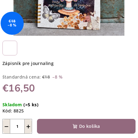
€18
–8 %
Zápisník pre journaling
štandardná cena:
€18
–8 %
€16,50
Jednotková
Skladom
(>5 ks)
cena:
Kód:
8825
−
+
Do košíka