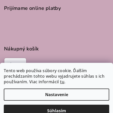
Prijímame online platby
Nákupný košík
0
ks /
€0
Tento web používa súbory cookie. Ďalším
prechádzaním tohto webu vyjadrujete súhlas s ich
používaním. Viac informácií
tu
.
Instagram
Nastavenie
Copyright 2026
LucLac
. Všetky práva vyhradené.
Súhlasím