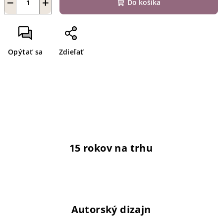
−
+
Do košíka
Opýtať sa
Zdieľať
15 rokov na trhu
Autorský dizajn