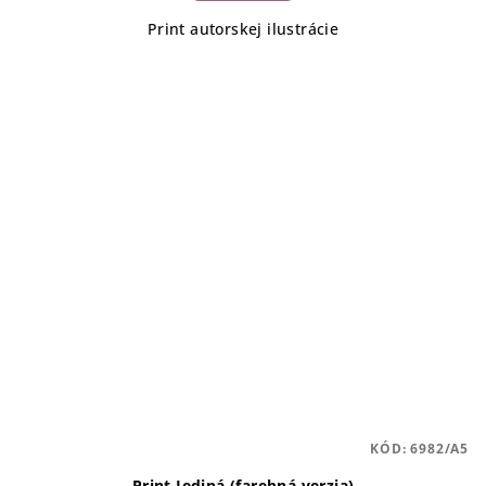
Print autorskej ilustrácie
KÓD:
6982/A5
Print Jediná (farebná verzia)