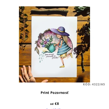
KÓD:
4322/A5
Print Pozornosť
€8
od