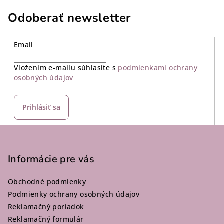
Odoberať newsletter
Email
Vložením e-mailu súhlasíte s
podmienkami ochrany
osobných údajov
Prihlásiť sa
Z
á
p
Informácie pre vás
ä
Obchodné podmienky
t
Podmienky ochrany osobných údajov
i
Reklamačný poriadok
e
Reklamačný formulár