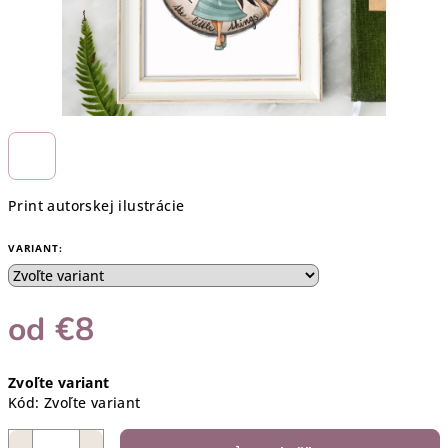
Print autorskej ilustrácie
VARIANT:
od
€8
Jednotková
Zvoľte variant
cena:
Kód:
Zvoľte variant