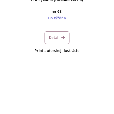
€8
od
Do týždňa
Detail
Print autorskej ilustrácie