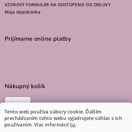
VZOROVÝ FORMULÁR NA ODSTÚPENIE OD ZMLUVY
Moja objednávka
Prijímame online platby
Nákupný košík
0
ks /
€0
Tento web používa súbory cookie. Ďalším
prechádzaním tohto webu vyjadrujete súhlas s ich
používaním. Viac informácií
tu
.
Instagram