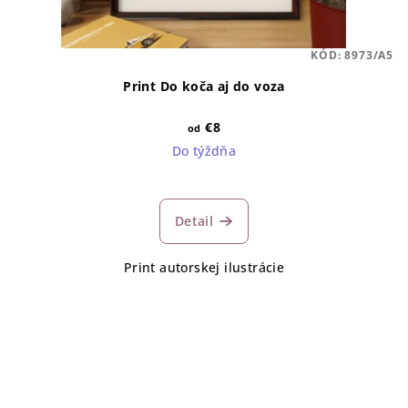
KÓD:
8973/A5
Print Do koča aj do voza
€8
od
Do týždňa
Detail
Print autorskej ilustrácie