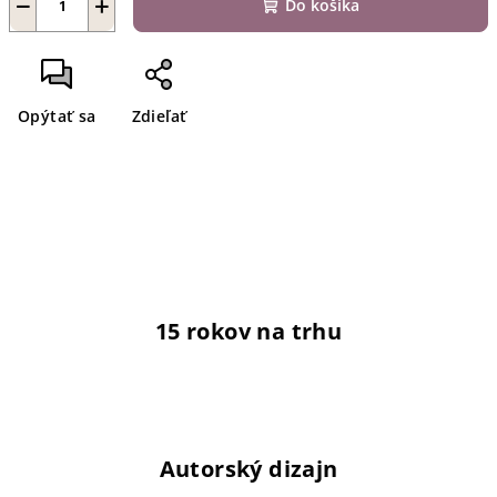
−
+
Do košíka
Opýtať sa
Zdieľať
15 rokov na trhu
Autorský dizajn