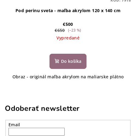
KÓD:
7918
Pod perinu sveta - maľba akrylom 120 x 140 cm
€500
€650
(–23 %)
Vypredané
Do košíka
Obraz - originál maľba akrylom na maliarske plátno
Odoberať newsletter
Email