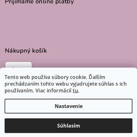
Prijímame online platby
Nákupný košík
0
ks /
€0
Tento web používa súbory cookie. Ďalším
prechádzaním tohto webu vyjadrujete súhlas s ich
používaním. Viac informácií
tu
.
Instagram
Nastavenie
Copyright 2026
LucLac
. Všetky práva vyhradené.
Súhlasím
Vytvoril Shoptet