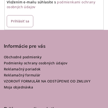
Vložením e-mailu súhlasíte s
podmienkami ochrany
osobných údajov
Prihlásiť sa
Z
á
p
Informácie pre vás
ä
Obchodné podmienky
t
Podmienky ochrany osobných údajov
i
Reklamačný poriadok
e
Reklamačný formulár
VZOROVÝ FORMULÁR NA ODSTÚPENIE OD ZMLUVY
Moja objednávka