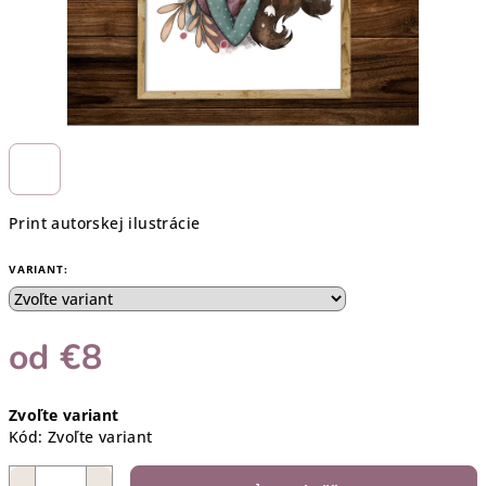
Print autorskej ilustrácie
VARIANT:
od
€8
Jednotková
Zvoľte variant
cena:
Kód:
Zvoľte variant