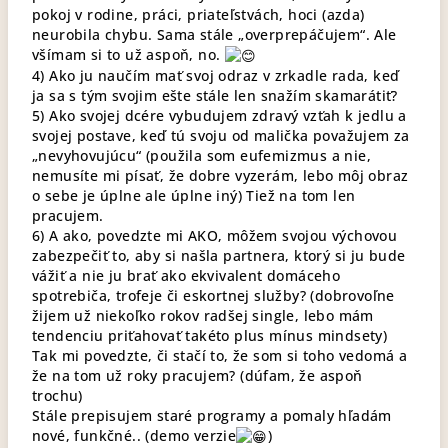
pokoj v rodine, práci, priateľstvách, hoci (azda)
neurobila chybu. Sama stále „overprepáčujem“. Ale
všímam si to už aspoň, no.
4) Ako ju naučím mať svoj odraz v zrkadle rada, keď
ja sa s tým svojim ešte stále len snažím skamarátiť?
5) Ako svojej dcére vybudujem zdravý vzťah k jedlu a
svojej postave, keď tú svoju od malička považujem za
„nevyhovujúcu“ (použila som eufemizmus a nie,
nemusíte mi písať, že dobre vyzerám, lebo môj obraz
o sebe je úplne ale úplne iný) Tiež na tom len
pracujem.
6) A ako, povedzte mi AKO, môžem svojou výchovou
zabezpečiť to, aby si našla partnera, ktorý si ju bude
vážiť a nie ju brať ako ekvivalent domáceho
spotrebiča, trofeje či eskortnej služby? (dobrovoľne
žijem už niekoľko rokov radšej single, lebo mám
tendenciu priťahovať takéto plus mínus mindsety)
Tak mi povedzte, či stačí to, že som si toho vedomá a
že na tom už roky pracujem? (dúfam, že aspoň
trochu)
Stále prepisujem staré programy a pomaly hľadám
nové, funkčné.. (demo verzie
)