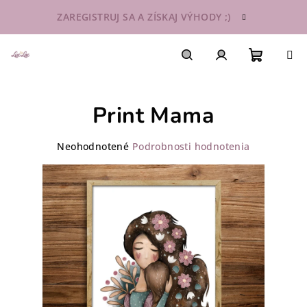
Prejsť
ZAREGISTRUJ SA A ZÍSKAJ VÝHODY ;)
na
obsah
Nákupn
Hľadať
Prihlásenie
Print Mama
košík
Priemerné
Neohodnotené
Podrobnosti hodnotenia
hodnotenie
produktu
je
0,0
z
5
hviezdičiek.