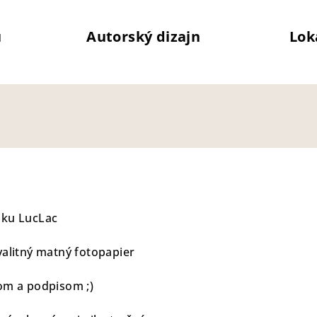
u
Autorský dizajn
Lok
zku LucLac
valitný matný fotopapier
om a podpisom ;)