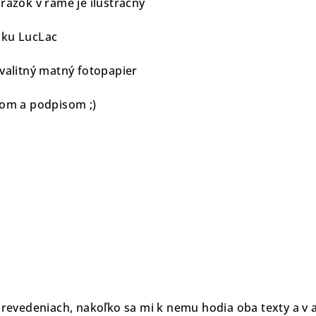
rázok v ráme je ilustračný
zku LucLac
valitný matný fotopapier
mom a podpisom ;)
prevedeniach, nakoľko sa mi k nemu hodia oba texty a v ank