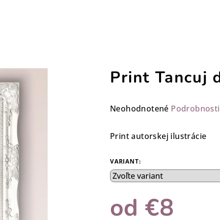
Print Tancuj 
Priemerné
Neohodnotené
Podrobnosti
hodnotenie
produktu
Print autorskej ilustrácie
je
0,0
VARIANT:
z
5
hviezdičiek.
od
€8