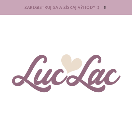
ZAREGISTRUJ SA A ZÍSKAJ VÝHODY ;)