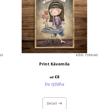
A5
KÓD:
7399/A5
Print Kávomila
€8
od
Do týždňa
Detail