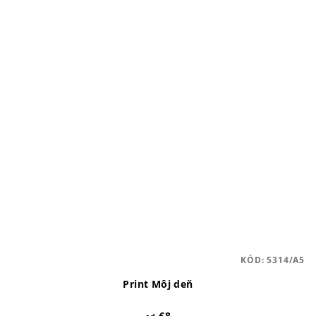
KÓD:
5314/A5
Print Môj deň
€8