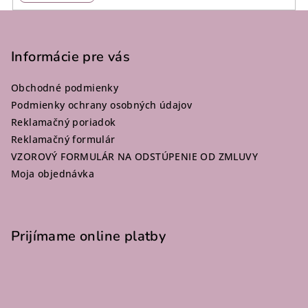
Z
á
p
Informácie pre vás
ä
Obchodné podmienky
t
Podmienky ochrany osobných údajov
i
Reklamačný poriadok
e
Reklamačný formulár
VZOROVÝ FORMULÁR NA ODSTÚPENIE OD ZMLUVY
Moja objednávka
Prijímame online platby