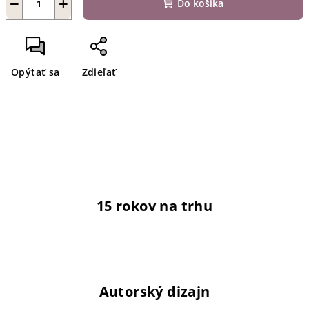
−
+
Do košíka
Opýtať sa
Zdieľať
15 rokov na trhu
Autorský dizajn