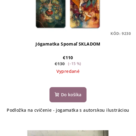
KÓD:
9230
Jógamatka Spomaľ SKLADOM
€110
€130
(–15 %)
Vypredané
Do košíka
Podložka na cvičenie - jogamatka s autorskou ilustráciou