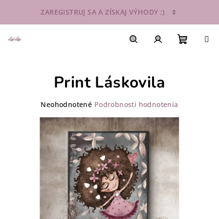
Prejsť
ZAREGISTRUJ SA A ZÍSKAJ VÝHODY ;)
na
obsah
Nákupn
Hľadať
Prihlásenie
Print Láskovila
košík
Priemerné
Neohodnotené
Podrobnosti hodnotenia
hodnotenie
produktu
je
0,0
z
5
hviezdičiek.