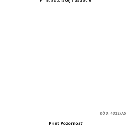
Print autorskej ilustrácie
KÓD:
4322/A5
Print Pozornosť