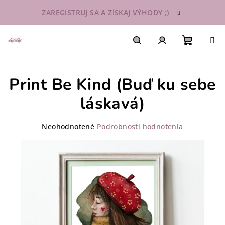
Prejsť
ZAREGISTRUJ SA A ZÍSKAJ VÝHODY ;)
na
obsah
Nákupn
Hľadať
Prihlásenie
Print Be Kind (Buď ku sebe
košík
láskavá)
Priemerné
Neohodnotené
Podrobnosti hodnotenia
hodnotenie
produktu
je
0,0
z
5
hviezdičiek.