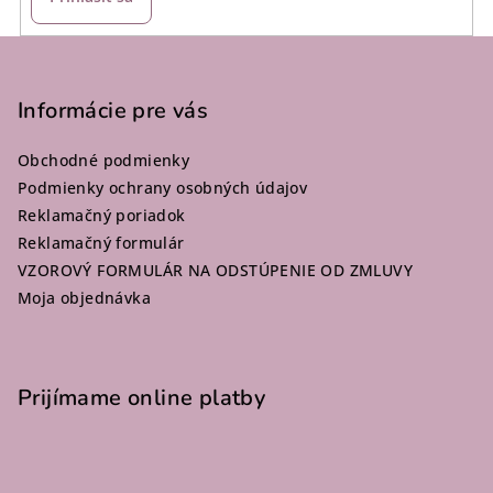
Z
á
p
Informácie pre vás
ä
Obchodné podmienky
t
Podmienky ochrany osobných údajov
i
Reklamačný poriadok
e
Reklamačný formulár
VZOROVÝ FORMULÁR NA ODSTÚPENIE OD ZMLUVY
Moja objednávka
Prijímame online platby