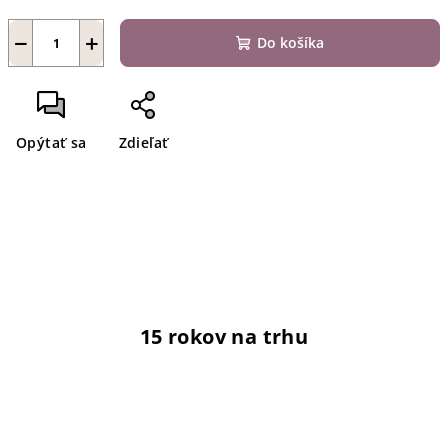
−
+
Do košíka
Opýtať sa
Zdieľať
15 rokov na trhu