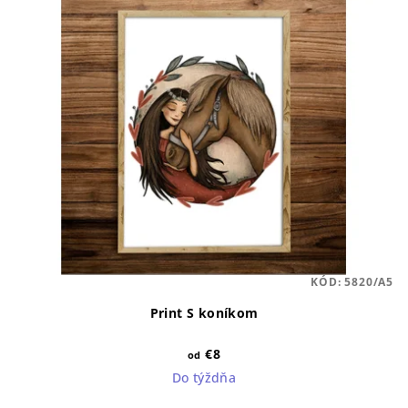
KÓD:
5820/A5
Print S koníkom
€8
od
Do týždňa