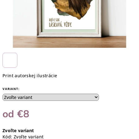
Print autorskej ilustrácie
VARIANT:
od
€8
Jednotková
Zvoľte variant
cena:
Kód:
Zvoľte variant