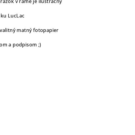
rázok v ráme je ilustračný
zku LucLac
valitný matný fotopapier
mom a podpisom ;)