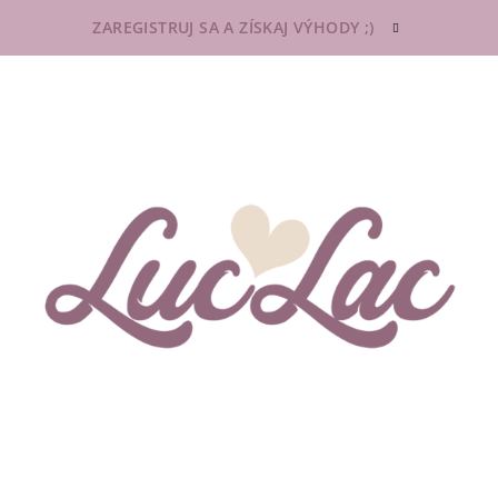
ZAREGISTRUJ SA A ZÍSKAJ VÝHODY ;)