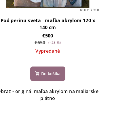
KÓD:
7918
Pod perinu sveta - maľba akrylom 120 x
140 cm
€500
€650
(–23 %)
Vypredané
Do košíka
braz - originál maľba akrylom na maliarske
plátno