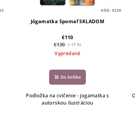
A5
KÓD:
9230
Jógamatka Spomaľ SKLADOM
€110
€130
(–15 %)
Vypredané
Do košíka
Podložka na cvičenie - jogamatka s
O
autorskou ilustráciou