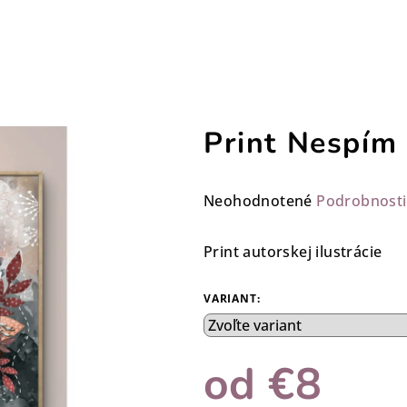
Print Nespím
Priemerné
Neohodnotené
Podrobnosti
hodnotenie
produktu
Print autorskej ilustrácie
je
0,0
VARIANT:
z
5
hviezdičiek.
od
€8