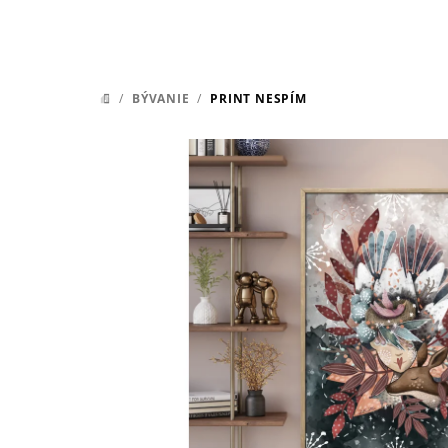
/
BÝVANIE
/
PRINT NESPÍM
DOMOV