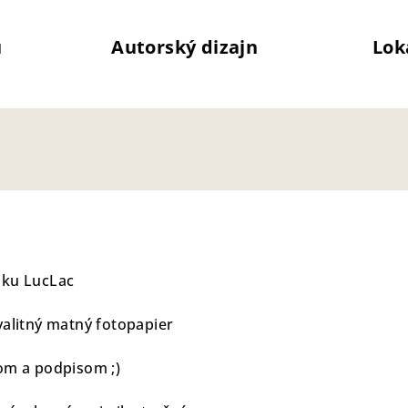
u
Autorský dizajn
Lok
zku LucLac
valitný matný fotopapier
om a podpisom ;)