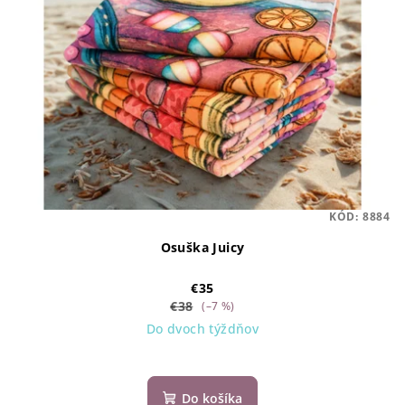
KÓD:
8884
Osuška Juicy
€35
€38
(–7 %)
Do dvoch týždňov
Do košíka