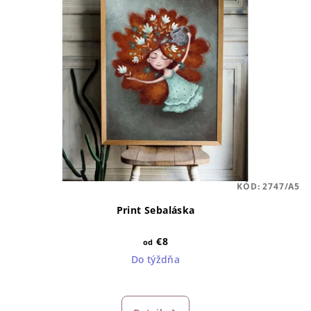
KÓD:
2747/A5
Print Sebaláska
€8
od
Do týždňa