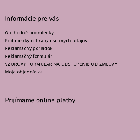
Z
á
p
Informácie pre vás
ä
Obchodné podmienky
t
Podmienky ochrany osobných údajov
i
Reklamačný poriadok
e
Reklamačný formulár
VZOROVÝ FORMULÁR NA ODSTÚPENIE OD ZMLUVY
Moja objednávka
Prijímame online platby