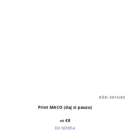
KÓD:
5814/A5
Print MACO (daj si pauzu)
€8
od
Do týždňa