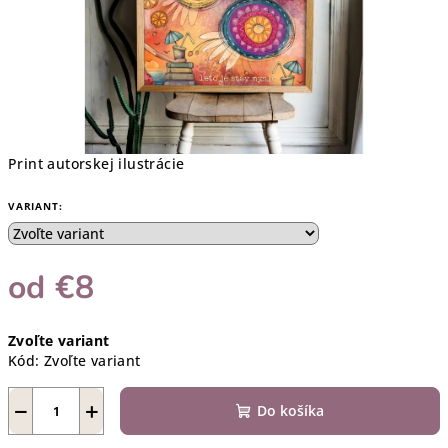
Print autorskej ilustrácie
VARIANT:
od
€8
Jednotková
Zvoľte variant
cena:
Kód:
Zvoľte variant
−
+
Do košíka