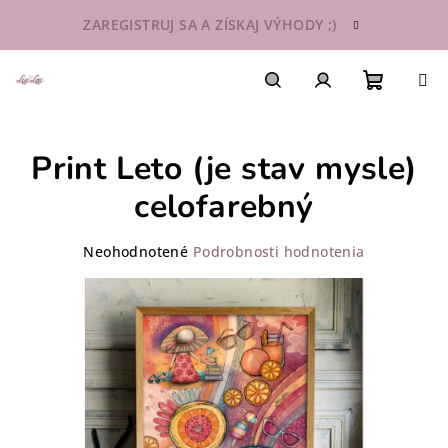
Prejsť
ZAREGISTRUJ SA A ZÍSKAJ VÝHODY ;)
na
obsah
Nákupn
Hľadať
Prihlásenie
Print Leto (je stav mysle)
košík
celofarebný
Priemerné
Neohodnotené
Podrobnosti hodnotenia
hodnotenie
produktu
je
0,0
z
5
hviezdičiek.