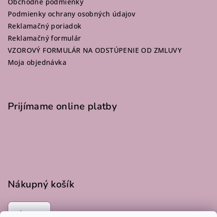
Obchodné podmienky
t
Podmienky ochrany osobných údajov
i
Reklamačný poriadok
e
Reklamačný formulár
VZOROVÝ FORMULÁR NA ODSTÚPENIE OD ZMLUVY
Moja objednávka
Prijímame online platby
Nákupný košík
0
ks /
€0