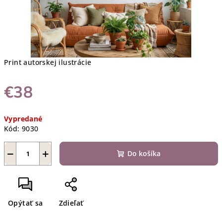
Print autorskej ilustrácie
€38
Jednotková
Vypredané
cena:
Kód:
9030
−
+
Do košíka
Opýtať sa
Zdieľať