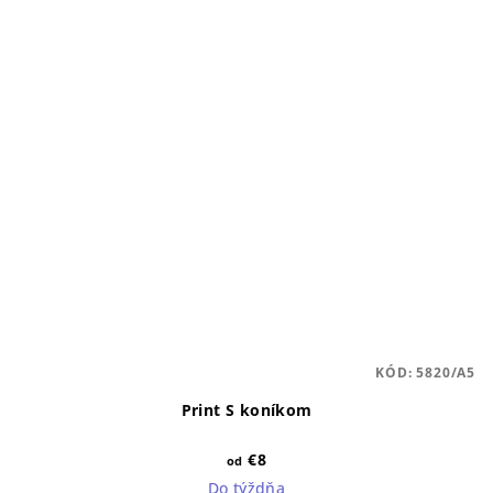
KÓD:
5820/A5
Print S koníkom
€8
od
Do týždňa