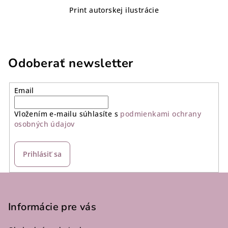
Print autorskej ilustrácie
Odoberať newsletter
Email
Vložením e-mailu súhlasíte s
podmienkami ochrany
osobných údajov
Prihlásiť sa
Z
á
p
Informácie pre vás
ä