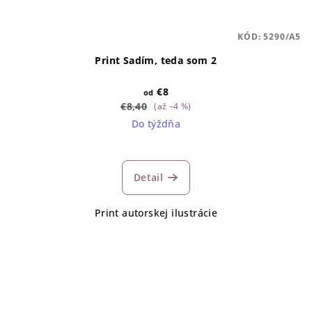
KÓD:
5290/A5
Print Sadím, teda som 2
€8
od
€8,40
(až –4 %)
Do týždňa
Detail
Print autorskej ilustrácie