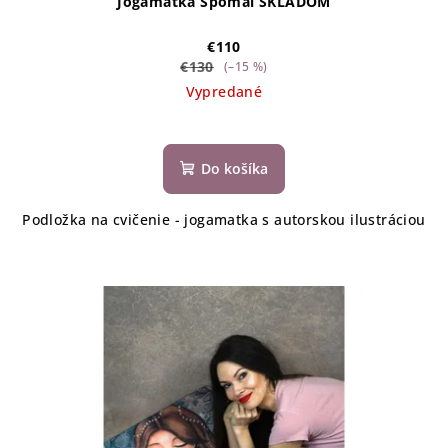
Jógamatka Spomaľ SKLADOM
€110
€130
(–15 %)
Vypredané
Do košíka
Podložka na cvičenie - jogamatka s autorskou ilustráciou