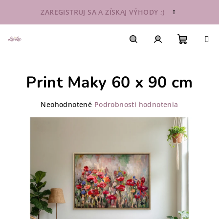
Prejsť
ZAREGISTRUJ SA A ZÍSKAJ VÝHODY ;)
na
obsah
Nákupn
Hľadať
Prihlásenie
Print Maky 60 x 90 cm
košík
Priemerné
Neohodnotené
Podrobnosti hodnotenia
hodnotenie
produktu
je
0,0
z
5
hviezdičiek.