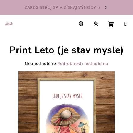
Prejsť
ZAREGISTRUJ SA A ZÍSKAJ VÝHODY ;)
na
obsah
Nákupn
Hľadať
Prihlásenie
Print Leto (je stav mysle)
košík
Priemerné
Neohodnotené
Podrobnosti hodnotenia
hodnotenie
produktu
je
0,0
z
5
hviezdičiek.