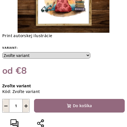
Print autorskej ilustrácie
VARIANT:
od
€8
Jednotková
Zvoľte variant
cena:
Kód:
Zvoľte variant
−
+
Do košíka