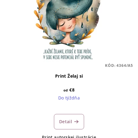
KÓD:
4364/A5
Print Želaj si
€8
od
Do týždňa
Detail
Print autorskej ilustrácie