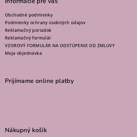
p
Informácie pre vás
ä
Obchodné podmienky
t
Podmienky ochrany osobných údajov
i
Reklamačný poriadok
e
Reklamačný formulár
VZOROVÝ FORMULÁR NA ODSTÚPENIE OD ZMLUVY
Moja objednávka
Prijímame online platby
Nákupný košík