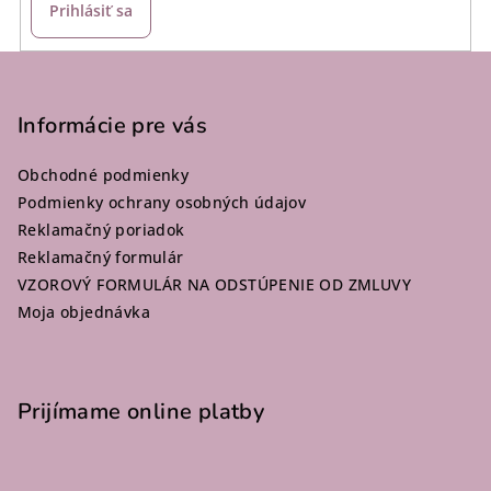
Prihlásiť sa
Z
á
p
Informácie pre vás
ä
Obchodné podmienky
t
Podmienky ochrany osobných údajov
i
Reklamačný poriadok
e
Reklamačný formulár
VZOROVÝ FORMULÁR NA ODSTÚPENIE OD ZMLUVY
Moja objednávka
Prijímame online platby