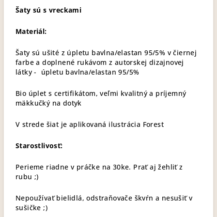
Šaty sú s vreckami
Materiál:
Šaty sú ušité z úpletu bavlna/elastan 95/5% v čiernej
farbe a doplnené rukávom z autorskej dizajnovej
látky - úpletu bavlna/elastan 95/5%
Bio úplet s certifikátom, veľmi kvalitný a príjemný
mäkkučký na dotyk
V strede šiat je aplikovaná ilustrácia Forest
Starostlivosť:
Perieme riadne v práčke na 30ke. Prať aj žehliť z
rubu ;)
Nepoužívať bielidlá, odstraňovače škvŕn a nesušiť v
sušičke ;)