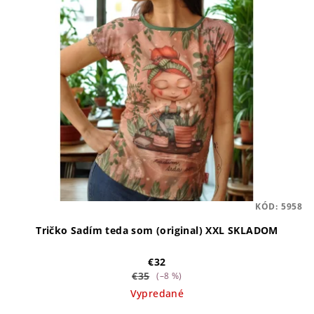
KÓD:
5958
Tričko Sadím teda som (original) XXL SKLADOM
€32
€35
(–8 %)
Vypredané