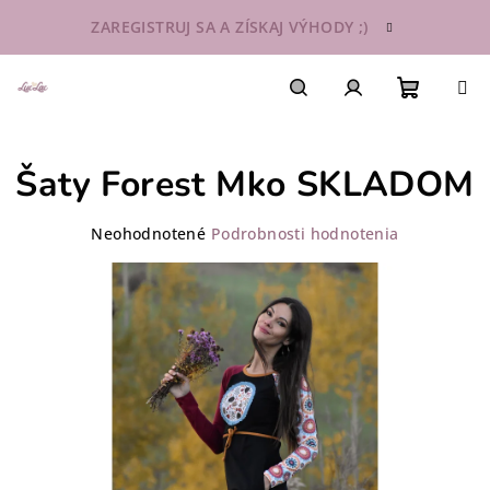
Prejsť
ZAREGISTRUJ SA A ZÍSKAJ VÝHODY ;)
na
obsah
Nákupn
Hľadať
Prihlásenie
Šaty Forest Mko SKLADOM
košík
Priemerné
Neohodnotené
Podrobnosti hodnotenia
hodnotenie
produktu
je
0,0
z
5
hviezdičiek.