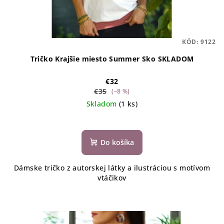
KÓD:
9122
Tričko Krajšie miesto Summer Sko SKLADOM
€32
€35
(–8 %)
Skladom
(1 ks)
Do košíka
Dámske tričko z autorskej látky a ilustráciou s motívom
vtáčikov