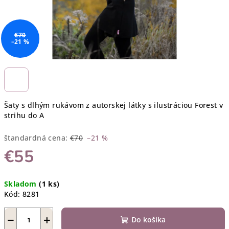
€70
–21 %
Šaty s dlhým rukávom z autorskej látky s ilustráciou Forest v
strihu do A
štandardná cena:
€70
–21 %
€55
Jednotková
Skladom
(1 ks)
cena:
Kód:
8281
−
+
Do košíka