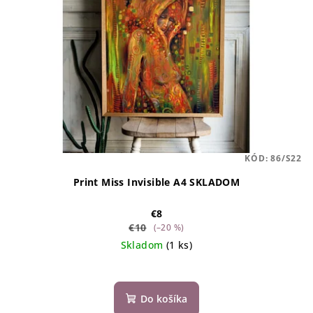
KÓD:
86/S22
Print Miss Invisible A4 SKLADOM
€8
€10
(–20 %)
Skladom
(1 ks)
Do košíka