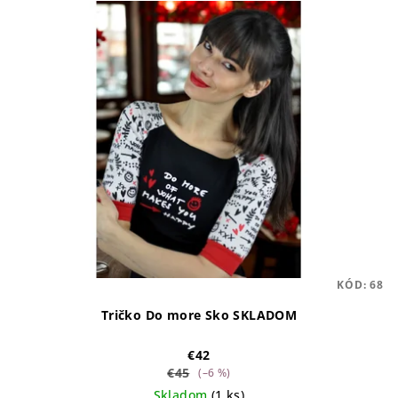
KÓD:
68
Tričko Do more Sko SKLADOM
€42
€45
(–6 %)
Skladom
(1 ks)