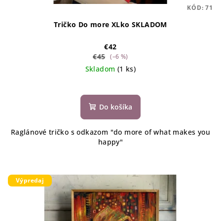
KÓD:
71
Tričko Do more XLko SKLADOM
€42
€45
(–6 %)
Skladom
(1 ks)
Do košíka
Raglánové tričko s odkazom "do more of what makes you
happy"
Výpredaj