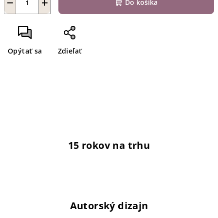
−
+
Do košíka
Opýtať sa
Zdieľať
15 rokov na trhu
Autorský dizajn