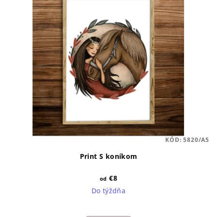
KÓD:
5820/A5
Print S koníkom
€8
od
Do týždňa