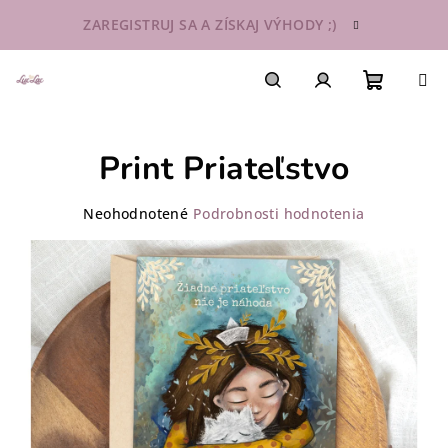
Prejsť
ZAREGISTRUJ SA A ZÍSKAJ VÝHODY ;)
na
obsah
Nákupn
Hľadať
Prihlásenie
Print Priateľstvo
košík
Priemerné
Neohodnotené
Podrobnosti hodnotenia
hodnotenie
produktu
je
0,0
z
5
hviezdičiek.