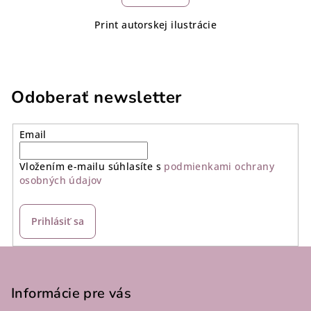
Print autorskej ilustrácie
Odoberať newsletter
Email
Vložením e-mailu súhlasíte s
podmienkami ochrany
osobných údajov
Prihlásiť sa
Z
á
p
Informácie pre vás