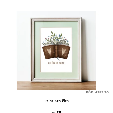
KÓD:
4382/A5
Print Kto číta
€8
od